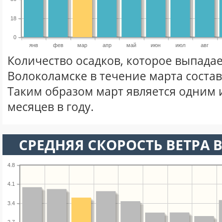
18
0
янв
фев
мар
апр
май
июн
июл
авг
Количество осадков, которое выпадае
Волоколамске в течение марта соста
Таким образом март является одним 
месяцев в году.
СРЕДНЯЯ СКОРОСТЬ ВЕТРА В
4.8
4.1
3.4
2.7