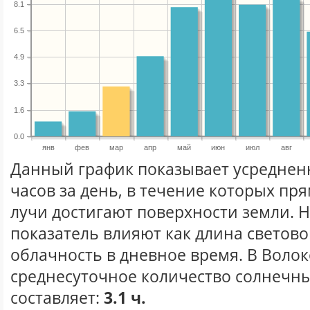
8.1
6.5
4.9
3.3
1.6
0.0
янв
фев
мар
апр
май
июн
июл
авг
Данный график показывает усреднен
часов за день, в течение которых п
лучи достигают поверхности земли. 
показатель влияют как длина световог
облачность в дневное время. В Воло
среднесуточное количество солнечны
составляет:
3.1 ч.