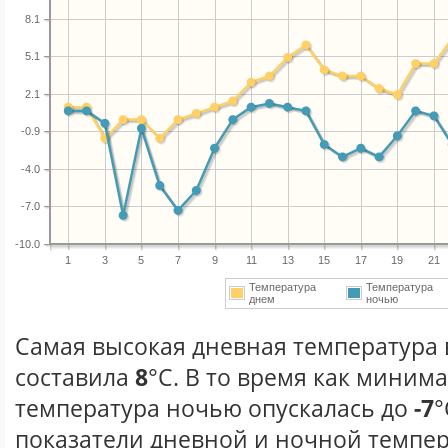
8.1
5.1
2.1
-0.9
-4.0
-7.0
-10.0
1
3
5
7
9
11
13
15
17
19
21
Температура
Температура
днем
ночью
Самая высокая дневная температура в
составила
8
°С. В то время как миним
температура ночью опускалась до
-7
°
показатели дневной и ночной темпер