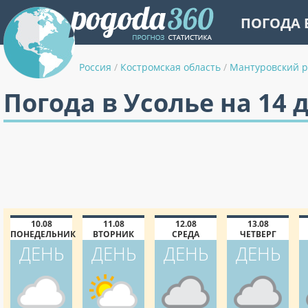
ПОГОДА 
Россия
/
Костромская область
/
Мантуровский 
Погода в Усолье на 14 
10.08
11.08
12.08
13.08
ПОНЕДЕЛЬНИК
ВТОРНИК
СРЕДА
ЧЕТВЕРГ
ДЕНЬ
ДЕНЬ
ДЕНЬ
ДЕНЬ