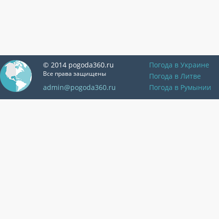
© 2014 pogoda360.ru
Погода в Украине
Все права защищены
Погода в Литве
admin@pogoda360.ru
Погода в Румынии