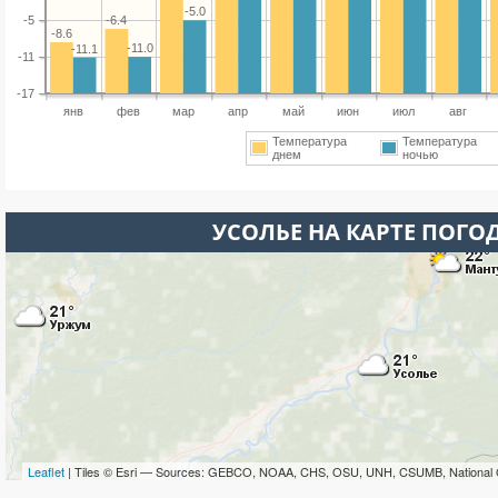
-5.0
-6.4
-5
-8.6
-11.0
-11.1
-11
-17
янв
фев
мар
апр
май
июн
июл
авг
Температура
Температура
днем
ночью
УСОЛЬЕ НА КАРТЕ ПОГО
Leaflet
| Tiles © Esri — Sources: GEBCO, NOAA, CHS, OSU, UNH, CSUMB, National 