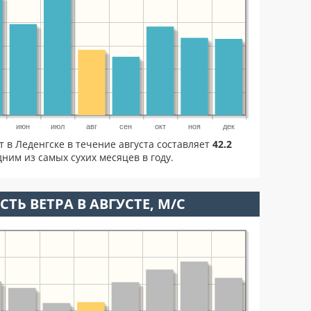
июн
июл
авг
сен
окт
ноя
дек
т в Леденгске в течение августа составляет
42.2
ним из самых сухих месяцев в году.
ТЬ ВЕТРА В АВГУСТЕ, М/С