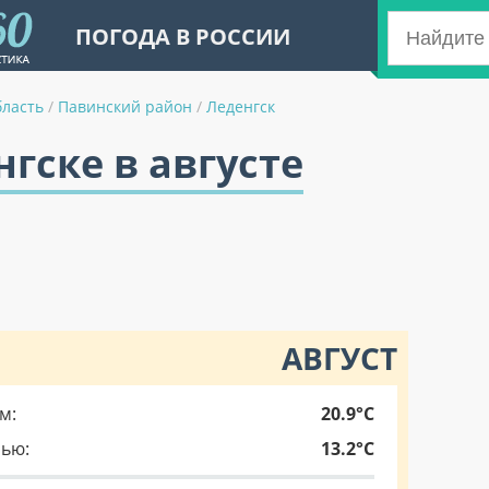
ПОГОДА В РОССИИ
бласть
/
Павинский район
/
Леденгск
нгске в августе
АВГУСТ
м:
20.9°C
чью:
13.2°C