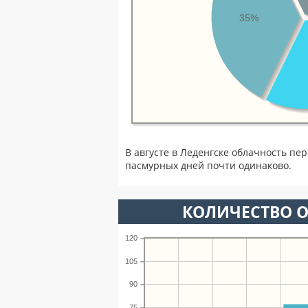
35%
В августе в Леденгске облачность пе
пасмурных дней почти одинаково.
КОЛИЧЕСТВО О
120
105
90
75