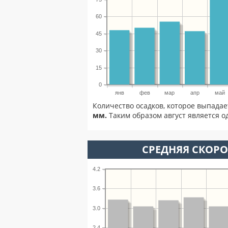
60
45
30
15
0
янв
фев
мар
апр
май
Количество осадков, которое выпадае
мм.
Таким образом август является од
СРЕДНЯЯ СКОРОС
4.2
3.6
3.0
2.4