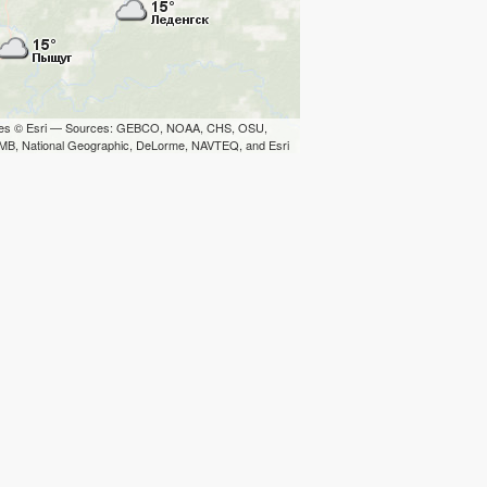
iles © Esri — Sources: GEBCO, NOAA, CHS, OSU,
B, National Geographic, DeLorme, NAVTEQ, and Esri