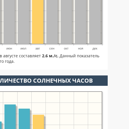
июн
июл
авг
сен
окт
ноя
дек
в августе составляет
2.6 м./с.
Данный показатель
о года.
ОЛИЧЕСТВО СОЛНЕЧНЫХ ЧАСОВ