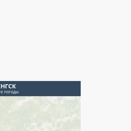
ЕНГСК
те погоды