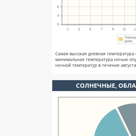
8
4
0
1
3
5
7
9
11
1
Темпер
днем
Самая высокая дневная температура в
минимальная температура ночью опу
ночной температур в течение август
CОЛНЕЧНЫЕ, ОБЛА