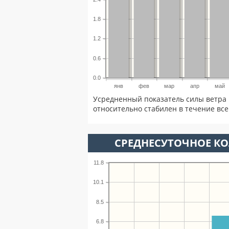
1.8
1.2
0.6
0.0
янв
фев
мар
апр
май
Усредненный показатель силы ветра 
относительно стабилен в течение всег
СРЕДНЕСУТОЧНОЕ К
11.8
10.1
8.5
6.8