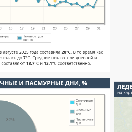
3
15
17
19
21
23
25
27
29
31
атура
Температура
ночью
 августе 2025 года составила
28
°С. В то время как
скалась до
7
°C. Средние показатели дневной и
а составляют
18.7
°С и
13.1
°С соответственно.
ЧНЫЕ И ПАСМУРНЫЕ ДНИ, %
ЛЕД
на кар
Солнечные
дни
Облачные
дни
32%
Пасмурные
дни