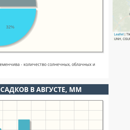
32%
Leaflet
| T
UNH, CSUM
ременчива - количество солнечных, облачных и
САДКОВ В АВГУСТЕ, ММ