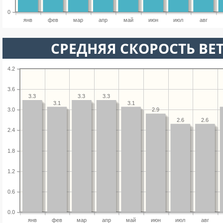
0
янв
фев
мар
апр
май
июн
июл
авг
СРЕДНЯЯ СКОРОСТЬ ВЕТ
4.2
3.6
3.3
3.3
3.3
3.1
3.1
2.9
3.0
2.6
2.6
2.4
1.8
1.2
0.6
0.0
янв
фев
мар
апр
май
июн
июл
авг