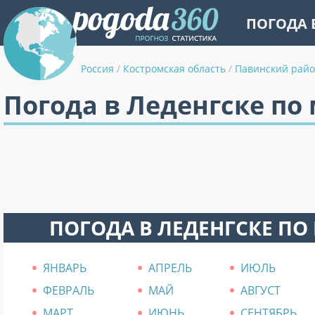
ПОГОДА 
Россия
/
Костромская область
/
Павинский рай
Погода в Леденгске по
ПОГОДА В ЛЕДЕНГСКЕ ПО
ЯНВАРЬ
АПРЕЛЬ
ИЮЛЬ
ФЕВРАЛЬ
МАЙ
АВГУСТ
МАРТ
ИЮНЬ
СЕНТЯБРЬ