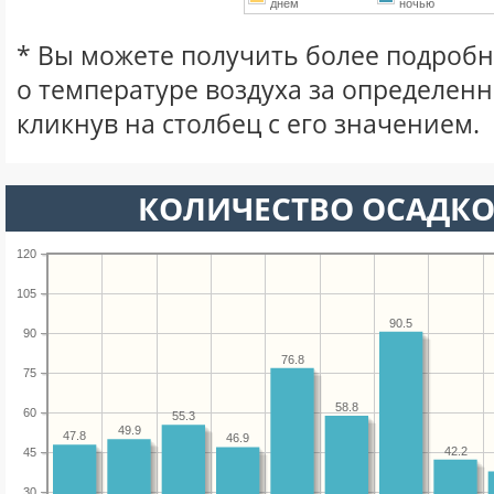
днем
ночью
* Вы можете получить более подро
о температуре воздуха за определен
кликнув на столбец с его значением.
КОЛИЧЕСТВО ОСАДКО
120
105
90.5
90
76.8
75
58.8
60
55.3
49.9
47.8
46.9
42.2
45
30