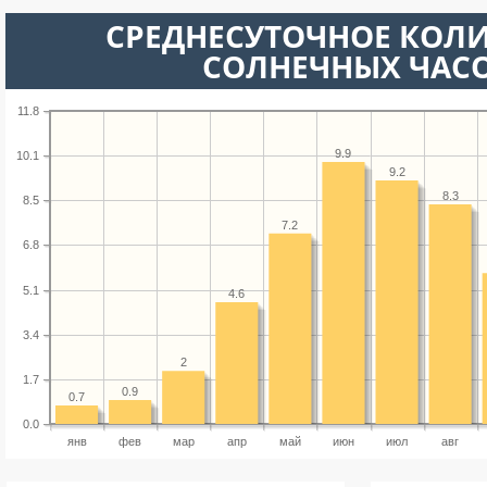
СРЕДНЕСУТОЧНОЕ КОЛ
СОЛНЕЧНЫХ ЧАС
11.8
9.9
10.1
9.2
8.3
8.5
7.2
6.8
5.1
4.6
3.4
2
1.7
0.9
0.7
0.0
янв
фев
мар
апр
май
июн
июл
авг