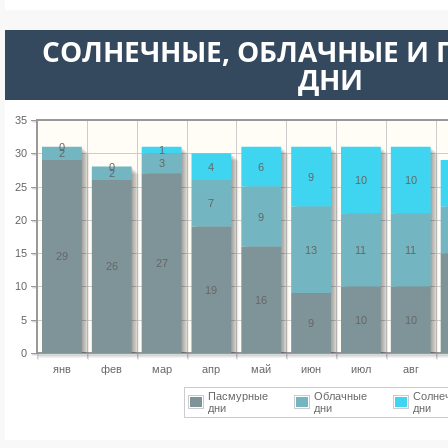
CОЛНЕЧНЫЕ, ОБЛАЧНЫЕ И
ДНИ
35
0
1
30
2
3
0
4
6
2
9
10
10
25
7
9
20
13
11
11
15
29
27
26
10
19
16
5
10
10
9
0
янв
фев
мар
апр
май
июн
июл
авг
Пасмурные
Облачные
Солне
дни
дни
дни