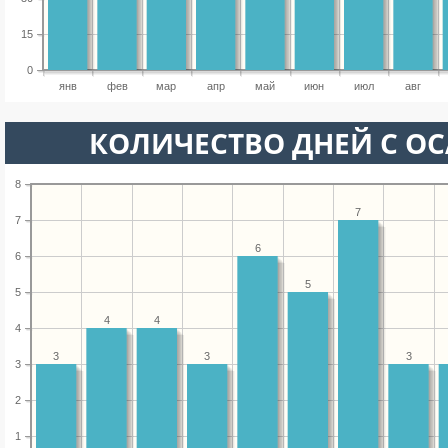
15
0
янв
фев
мар
апр
май
июн
июл
авг
КОЛИЧЕСТВО ДНЕЙ С О
8
7
7
6
6
5
5
4
4
4
3
3
3
3
2
1