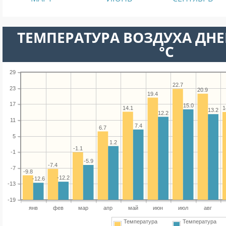
ТЕМПЕРАТУРА ВОЗДУХА ДНЕ
°C
29
22.7
23
20.9
19.4
17
15.0
14.1
1
13.2
12.2
11
7.4
6.7
5
1.2
-1.1
-1
-5.9
-7.4
-7
-9.8
-12.2
-12.6
-13
-19
янв
фев
мар
апр
май
июн
июл
авг
Температура
Температура