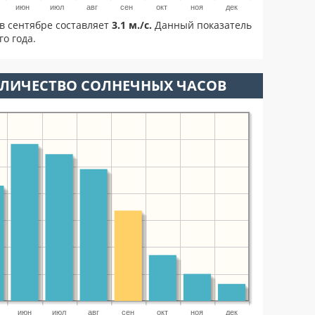
июн
июл
авг
сен
окт
ноя
дек
в сентябре составляет
3.1 м./с.
Данный показатель
о года.
ОЛИЧЕСТВО СОЛНЕЧНЫХ ЧАСОВ
июн
июл
авг
сен
окт
ноя
дек