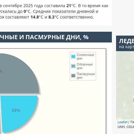
в сентябре 2025 года составила
21
°С. В то время как
скалась до
0
°C. Средние показатели дневной и
бря составляют
14.8
°С и
8.3
°С соответственно.
ЧНЫЕ И ПАСМУРНЫЕ ДНИ, %
ЛЕД
на кар
Солнечные
дни
Облачные
дни
%
Пасмурные
дни
24%
Leaflet
| T
UNH, CSUM