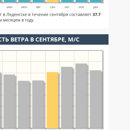
июн
июл
авг
сен
окт
ноя
дек
т в Леденгске в течение сентября составляет
37.7
м месяцем в году.
ТЬ ВЕТРА В СЕНТЯБРЕ, М/С