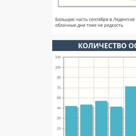
Большую часть сентября в Леденгске
облачные дни тоже не редкость.
КОЛИЧЕСТВО ОС
120
105
90
75
60
45
30
15