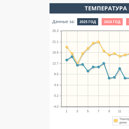
ТЕМПЕРАТУРА 
Данные за:
2025 ГОД
2024 ГОД
25.3
21.1
16.9
12.7
8.5
4.4
0.2
-4.0
1
3
5
7
9
11
Темпе
дне