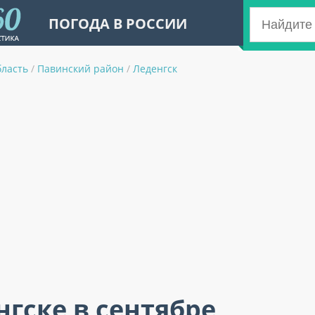
ПОГОДА В РОССИИ
бласть
/
Павинский район
/
Леденгск
нгске в сентябре