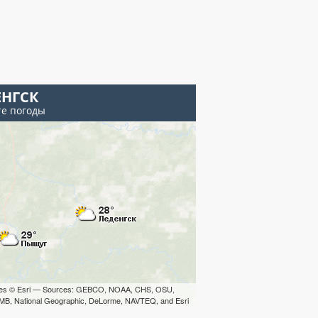
ЕНГСК
те погоды
iles © Esri — Sources: GEBCO, NOAA, CHS, OSU,
B, National Geographic, DeLorme, NAVTEQ, and Esri