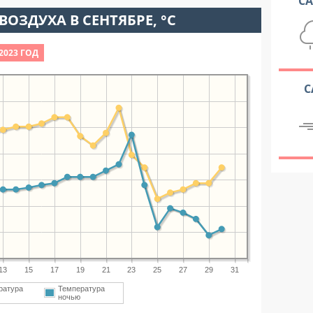
С
ВОЗДУХА В СЕНТЯБРЕ, °C
2023 ГОД
С
13
15
17
19
21
23
25
27
29
31
ратура
Температура
м
ночью