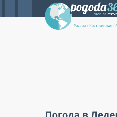
Россия
/
Костромская о
Погода в Леде