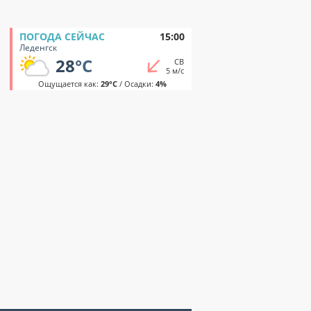
ПОГОДА СЕЙЧАС
15:00
Леденгск
28
°C
СВ
5 м/с
Ощущается как:
29°C
/ Осадки:
4%