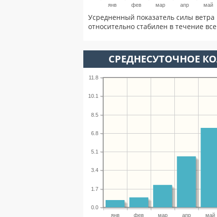
янв
фев
мар
апр
май
Усредненный показатель силы ветра 
относительно стабилен в течение всег
СРЕДНЕСУТОЧНОЕ К
11.8
10.1
8.5
6.8
5.1
3.4
1.7
0.0
янв
фев
мар
апр
май