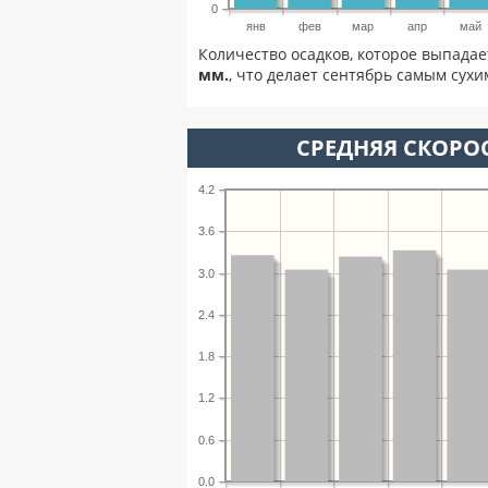
0
янв
фев
мар
апр
май
Количество осадков, которое выпадае
мм.
, что делает сентябрь самым сухи
СРЕДНЯЯ СКОРОС
4.2
3.6
3.0
2.4
1.8
1.2
0.6
0.0