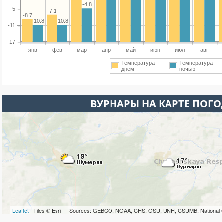
-4.8
-5
-7.1
-8.7
-10.8
-10.8
-11
-17
янв
фев
мар
апр
май
июн
июл
авг
Температура
Температура
днем
ночью
ВУРНАРЫ НА КАРТЕ ПОГ
Leaflet
| Tiles © Esri — Sources: GEBCO, NOAA, CHS, OSU, UNH, CSUMB, National 