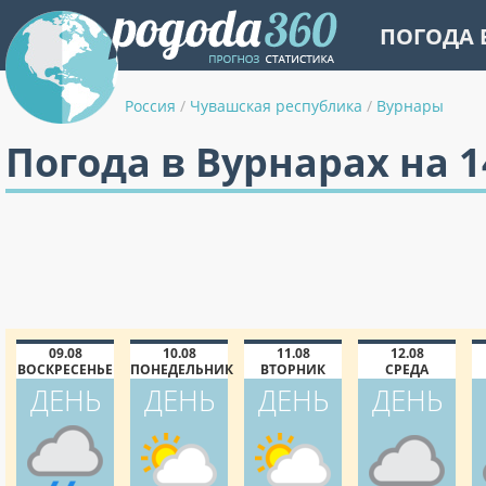
ПОГОДА 
Россия
/
Чувашская республика
/
Вурнары
Погода в Вурнарах на 
09.08
10.08
11.08
12.08
ВОСКРЕСЕНЬЕ
ПОНЕДЕЛЬНИК
ВТОРНИК
СРЕДА
ДЕНЬ
ДЕНЬ
ДЕНЬ
ДЕНЬ