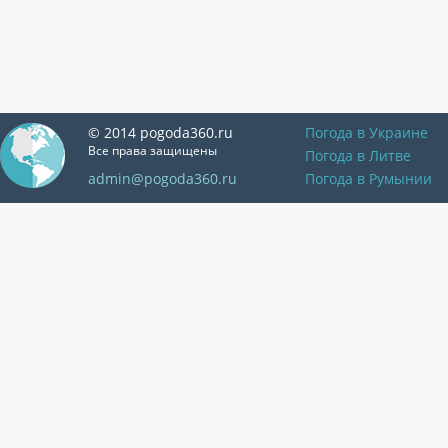
© 2014 pogoda360.ru
Погода в Украине
Все права защищены
Погода в Литве
admin@pogoda360.ru
Погода в Румынии