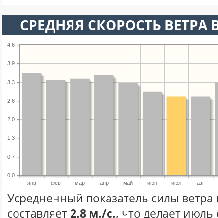
СРЕДНЯЯ СКОРОСТЬ ВЕТРА 
4.6
3.9
3.3
2.6
2.0
1.3
0.7
0.0
янв
фев
мар
апр
май
июн
июл
авг
Усредненный показатель силы ветра 
составляет
2.8 м./с.
, что делает июль