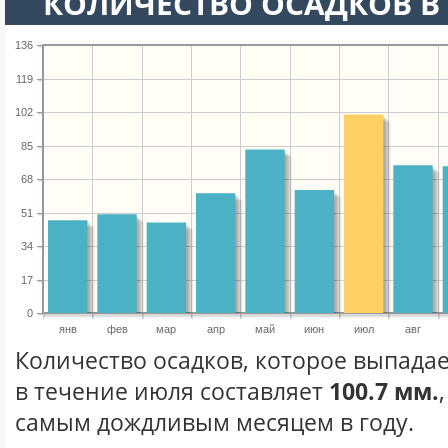
КОЛИЧЕСТВО ОСАДКОВ В
136
119
102
85
68
51
34
17
0
янв
фев
мар
апр
май
июн
июл
авг
Количество осадков, которое выпадае
в течение июля составляет
100.7 мм.
самым дождливым месяцем в году.