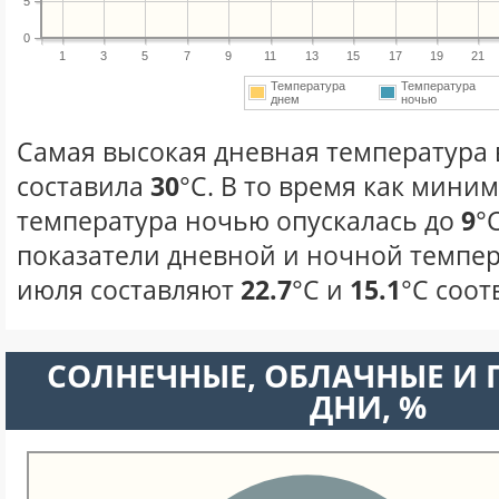
5
0
1
3
5
7
9
11
13
15
17
19
21
Температура
Температура
днем
ночью
Самая высокая дневная температура 
составила
30
°С. В то время как мини
температура ночью опускалась до
9
°
показатели дневной и ночной темпер
июля составляют
22.7
°С и
15.1
°С соот
CОЛНЕЧНЫЕ, ОБЛАЧНЫЕ И
ДНИ, %