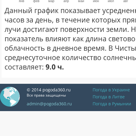
янв
фев
мар
апр
май
июн
июл
авг
Данный график показывает усреднен
часов за день, в течение которых п
лучи достигают поверхности земли. 
показатель влияют как длина световог
облачность в дневное время. В Чисты
среднесуточное количество солнечны
составляет:
9.0 ч.
© 2014 pogoda360.ru
Погода в Украине
Все права защищены
Погода в Литве
admin@pogoda360.ru
Погода в Румынии