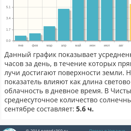
5.1
3.4
1.7
0.0
янв
фев
мар
апр
май
июн
июл
авг
Данный график показывает усреднен
часов за день, в течение которых п
лучи достигают поверхности земли. 
показатель влияют как длина световог
облачность в дневное время. В Чисты
среднесуточное количество солнечны
сентябре составляет:
5.6 ч.
© 2014 pogoda360.ru
Погода в Украине