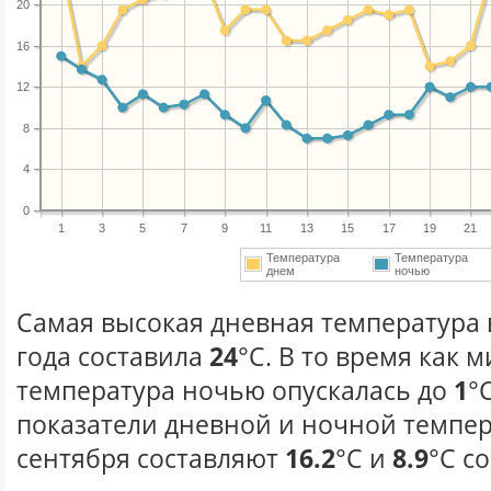
20
16
12
8
4
0
1
3
5
7
9
11
13
15
17
19
21
Температура
Температура
днем
ночью
Самая высокая дневная температура 
года составила
24
°С. В то время как
температура ночью опускалась до
1
°
показатели дневной и ночной темпер
сентября составляют
16.2
°С и
8.9
°С с