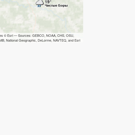
iles © Esri — Sources: GEBCO, NOAA, CHS, OSU,
B, National Geographic, DeLorme, NAVTEQ, and Esri