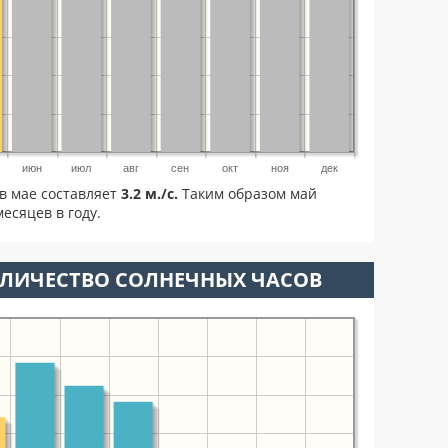
июн
июл
авг
сен
окт
ноя
дек
в мае составляет
3.2 м./с.
Таким образом май
есяцев в году.
ОЛИЧЕСТВО СОЛНЕЧНЫХ ЧАСОВ