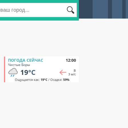
ПОГОДА СЕЙЧАС
12:00
Чистые Боры
19
°C
В
3 м/с
Ощущается как:
19°C
/ Осадки:
59%