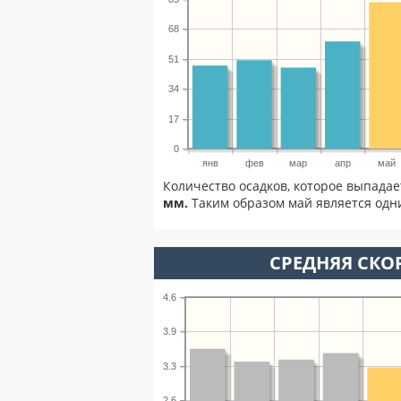
68
51
34
17
0
янв
фев
мар
апр
май
Количество осадков, которое выпадае
мм.
Таким образом май является одни
СРЕДНЯЯ СКОР
4.6
3.9
3.3
2.6