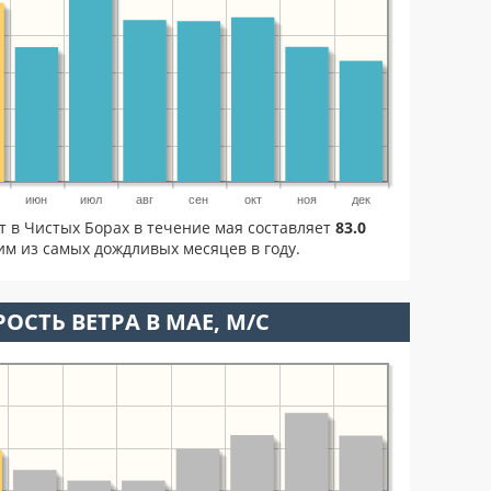
июн
июл
авг
сен
окт
ноя
дек
т в Чистых Борах в течение мая составляет
83.0
м из самых дождливых месяцев в году.
ОСТЬ ВЕТРА В МАЕ, М/С