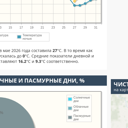
3
15
17
19
21
23
25
27
29
31
атура
Температура
ночью
в мае 2026 года составила
27
°С. В то время как
скалась до
0
°C. Средние показатели дневной и
оставляют
16.2
°С и
9.3
°С соответственно.
ЧНЫЕ И ПАСМУРНЫЕ ДНИ, %
ЧИС
на кар
Солнечные
дни
Облачные
дни
8%
Пасмурные
дни