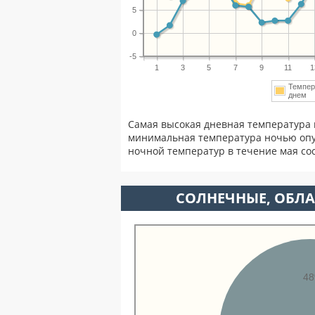
5
0
-5
1
3
5
7
9
11
1
Темпер
днем
Самая высокая дневная температура 
минимальная температура ночью опу
ночной температур в течение мая с
CОЛНЕЧНЫЕ, ОБЛА
4