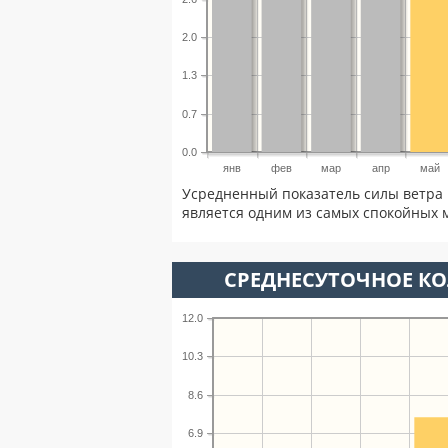
2.0
1.3
0.7
0.0
янв
фев
мар
апр
май
Усредненный показатель силы ветра 
является одним из самых спокойных м
СРЕДНЕСУТОЧНОЕ К
12.0
10.3
8.6
6.9