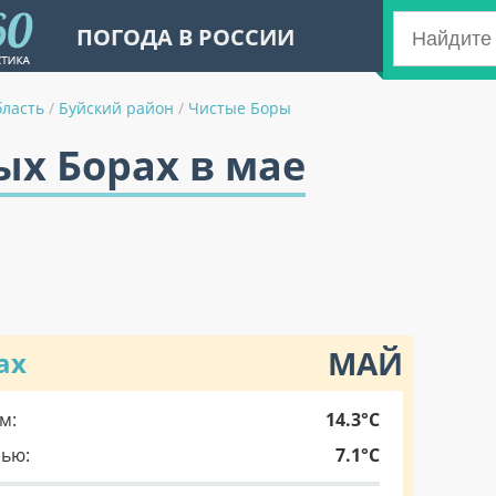
ПОГОДА В РОССИИ
бласть
/
Буйский район
/
Чистые Боры
ых Борах в мае
МАЙ
ах
м:
14.3°C
чью:
7.1°C