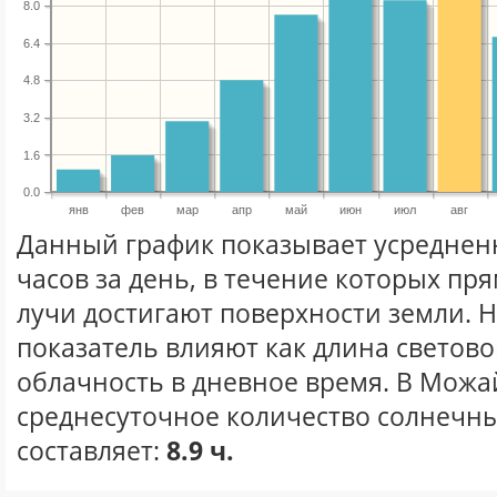
8.0
6.4
4.8
3.2
1.6
0.0
янв
фев
мар
апр
май
июн
июл
авг
Данный график показывает усреднен
часов за день, в течение которых п
лучи достигают поверхности земли. 
показатель влияют как длина световог
облачность в дневное время. В Можа
среднесуточное количество солнечных
составляет:
8.9 ч.