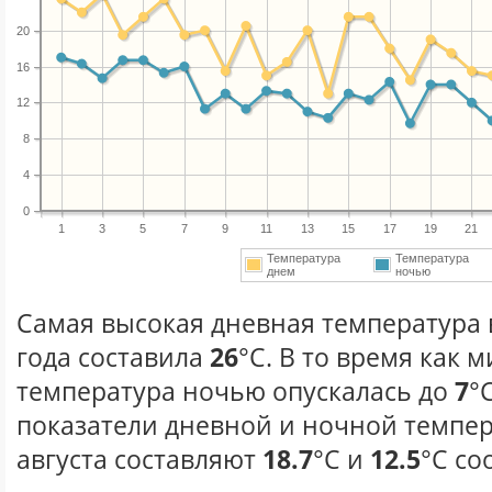
20
16
12
8
4
0
1
3
5
7
9
11
13
15
17
19
21
Температура
Температура
днем
ночью
Самая высокая дневная температура в
года составила
26
°С. В то время как
температура ночью опускалась до
7
°
показатели дневной и ночной темпер
августа составляют
18.7
°С и
12.5
°С со