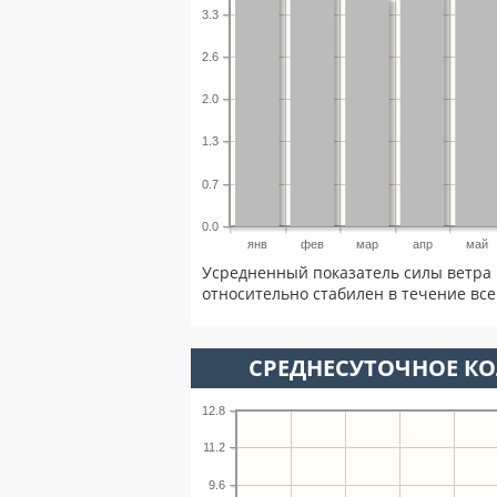
3.3
2.6
2.0
1.3
0.7
0.0
янв
фев
мар
апр
май
Усредненный показатель силы ветра 
относительно стабилен в течение всег
СРЕДНЕСУТОЧНОЕ К
12.8
11.2
9.6