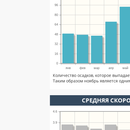
96
80
64
48
32
16
0
янв
фев
мар
апр
май
Количество осадков, которое выпадае
Таким образом ноябрь является одним
СРЕДНЯЯ СКОРО
4.6
3.9