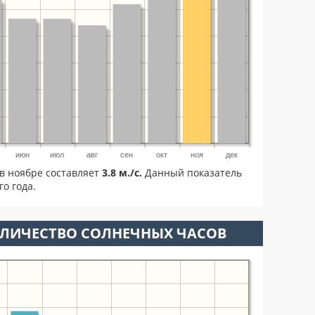
июн
июл
авг
сен
окт
ноя
дек
в ноябре составляет
3.8 м./с.
Данный показатель
о года.
ОЛИЧЕСТВО СОЛНЕЧНЫХ ЧАСОВ