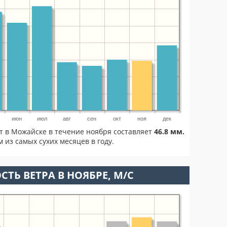
июн
июл
авг
сен
окт
ноя
дек
т в Можайске в течение ноября составляет
46.8 мм.
 из самых сухих месяцев в году.
СТЬ ВЕТРА В НОЯБРЕ, М/С