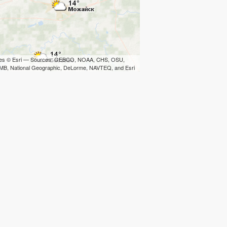
iles © Esri — Sources: GEBCO, NOAA, CHS, OSU,
B, National Geographic, DeLorme, NAVTEQ, and Esri