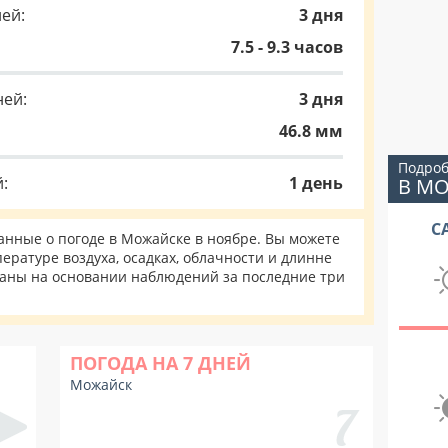
ей:
3 дня
7.5 - 9.3 часов
ней:
3 дня
46.8 мм
Подроб
:
1 день
В М
С
нные о погоде в Можайске в ноябре. Вы можете
ературе воздуха, осадках, облачности и длинне
таны на основании наблюдений за последние три
ПОГОДА НА 7 ДНЕЙ
Можайск