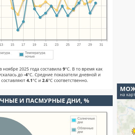
13
15
17
19
21
23
25
27
29
31
ратура
Температура
м
ночью
в ноябре 2025 года составила
9
°С. В то время как
скалась до
-4
°C. Средние показатели дневной и
я составляют
4.1
°С и
2.6
°С соответственно.
МОЖ
на кар
ЧНЫЕ И ПАСМУРНЫЕ ДНИ, %
Солнечные
дни
Облачные
дни