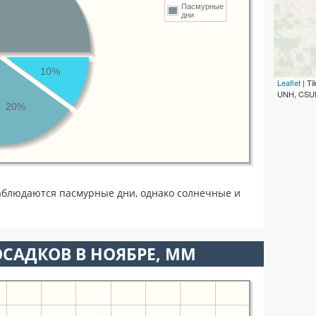
Пасмурные
дни
10%
Leaflet
| T
UNH, CSUM
20%
аблюдаются пасмурные дни, однако солнечные и
САДКОВ В НОЯБРЕ, ММ