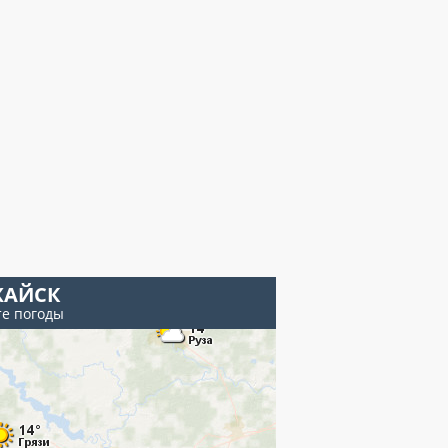
АЙСК
те погоды