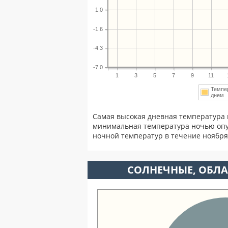
1.0
-1.6
-4.3
-7.0
1
3
5
7
9
11
Темпе
дне
Самая высокая дневная температура 
минимальная температура ночью опу
ночной температур в течение ноябр
CОЛНЕЧНЫЕ, ОБЛА