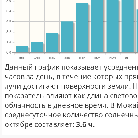
8.0
6.4
4.8
3.2
1.6
0.0
янв
фев
мар
апр
май
июн
июл
авг
Данный график показывает усреднен
часов за день, в течение которых п
лучи достигают поверхности земли. 
показатель влияют как длина световог
облачность в дневное время. В Можа
среднесуточное количество солнечны
октябре составляет:
3.6 ч.