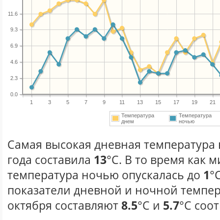
11.6
9.3
6.9
4.6
2.3
0.0
1
3
5
7
9
11
13
15
17
19
21
Температура
Температура
днем
ночью
Самая высокая дневная температура 
года составила
13
°С. В то время как
температура ночью опускалась до
1
°
показатели дневной и ночной темпер
октября составляют
8.5
°С и
5.7
°С соо