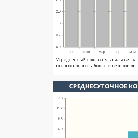
2.0
1.3
0.7
0.0
янв
фев
мар
апр
май
Усредненный показатель силы ветра 
относительно стабилен в течение всег
СРЕДНЕСУТОЧНОЕ К
12.8
11.2
9.6
8.0