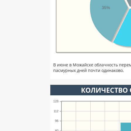
35%
В июне в Можайске облачность перем
пасмурных дней почти одинаково.
КОЛИЧЕСТВО 
128
112
96
80