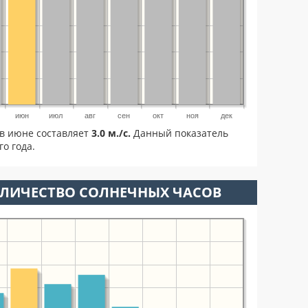
июн
июл
авг
сен
окт
ноя
дек
в июне составляет
3.0 м./с.
Данный показатель
о года.
ОЛИЧЕСТВО СОЛНЕЧНЫХ ЧАСОВ