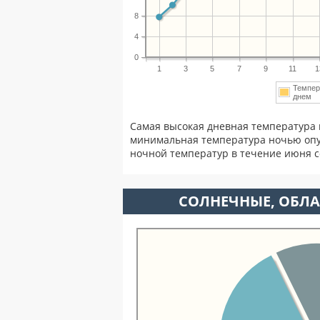
8
4
0
1
3
5
7
9
11
1
Темпер
днем
Самая высокая дневная температура 
минимальная температура ночью опу
ночной температур в течение июня 
CОЛНЕЧНЫЕ, ОБЛА