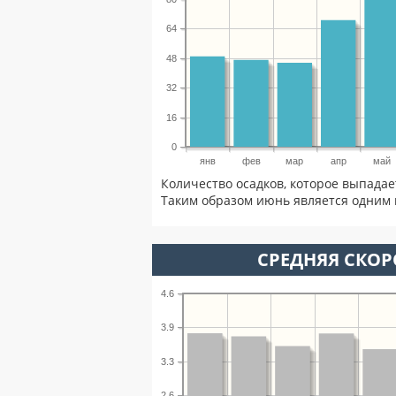
64
48
32
16
0
янв
фев
мар
апр
май
Количество осадков, которое выпада
Таким образом июнь является одним 
СРЕДНЯЯ СКОР
4.6
3.9
3.3
2.6