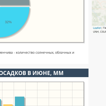
32%
Leaflet
| T
UNH, CSUM
енчива - количество солнечных, облачных и
ОСАДКОВ В ИЮНЕ, ММ