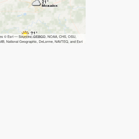
iles © Esri — Sources: GEBCO, NOAA, CHS, OSU,
B, National Geographic, DeLorme, NAVTEQ, and Esri