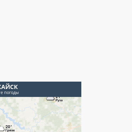
АЙСК
те погоды