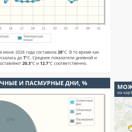
3
15
17
19
21
23
25
27
29
31
атура
Температура
ночью
в июне 2026 года составила
28
°С. В то время как
скалась до
7
°C. Средние показатели дневной и
составляют
20.3
°С и
12.7
°С соответственно.
ЧНЫЕ И ПАСМУРНЫЕ ДНИ, %
МОЖ
на кар
Солнечные
дни
Облачные
дни
32%
Пасмурные
дни