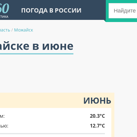
ПОГОДА В РОССИИ
ласть
/
Можайск
айске в июне
ИЮНЬ
м:
20.3°C
чью:
12.7°C