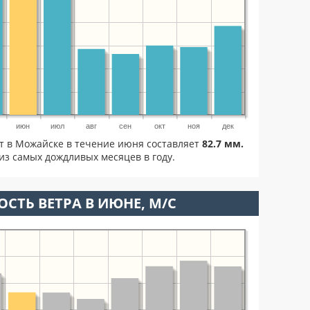
июн
июл
авг
сен
окт
ноя
дек
ет в Можайске в течение июня составляет
82.7 мм.
из самых дождливых месяцев в году.
ОСТЬ ВЕТРА В ИЮНЕ, М/С