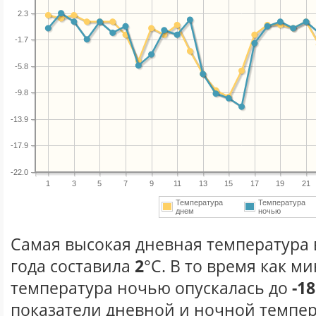
2.3
-1.7
-5.8
-9.8
-13.9
-17.9
-22.0
1
3
5
7
9
11
13
15
17
19
21
Температура
Температура
днем
ночью
Самая высокая дневная температура 
года составила
2
°С. В то время как 
температура ночью опускалась до
-18
показатели дневной и ночной темпер