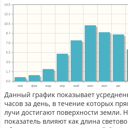
14.0
12.2
10.5
8.7
7.0
5.2
3.5
1.7
0.0
янв
фев
мар
апр
май
июн
июл
авг
Данный график показывает усреднен
часов за день, в течение которых п
лучи достигают поверхности земли. 
показатель влияют как длина световог