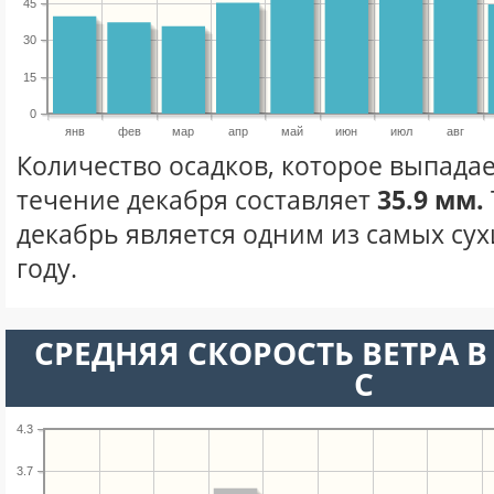
45
30
15
0
янв
фев
мар
апр
май
июн
июл
авг
Количество осадков, которое выпадае
течение декабря составляет
35.9 мм.
декабрь является одним из самых сух
году.
СРЕДНЯЯ СКОРОСТЬ ВЕТРА В 
С
4.3
3.7