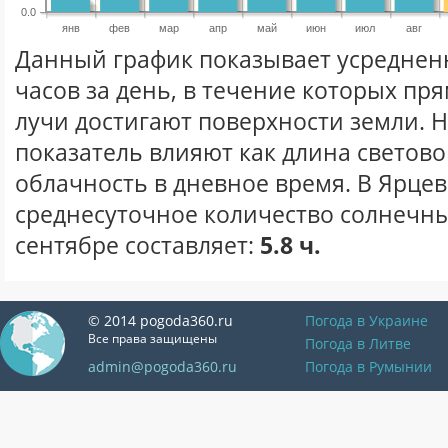
0.0
янв
фев
мар
апр
май
июн
июл
авг
Данный график показывает усреднен
часов за день, в течение которых п
лучи достигают поверхности земли. 
показатель влияют как длина световог
облачность в дневное время. В Ярце
среднесуточное количество солнечны
сентябре составляет:
5.8 ч.
© 2014 pogoda360.ru
Погода в Украине
Все права защищены
Погода в Литве
admin@pogoda360.ru
Погода в Румынии