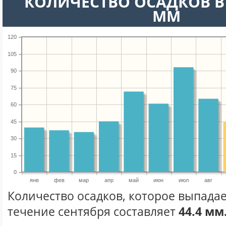
КОЛИЧЕСТВО ОСАДКОВ В 
ММ
120
105
90
75
60
45
30
15
0
янв
фев
мар
апр
май
июн
июл
авг
Количество осадков, которое выпадае
течение сентября составляет
44.4 мм