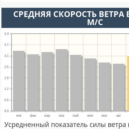
СРЕДНЯЯ СКОРОСТЬ ВЕТРА В
М/С
4.3
3.7
3.1
2.5
1.8
1.2
0.6
0.0
янв
фев
мар
апр
май
июн
июл
авг
Усредненный показатель силы ветра 