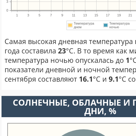
3
0
1
3
5
7
9
11
13
15
17
19
21
Температура
Температура
днем
ночью
Самая высокая дневная температура 
года составила
23
°С. В то время как
температура ночью опускалась до
1
°
показатели дневной и ночной темпер
сентября составляют
16.1
°С и
9.1
°С с
CОЛНЕЧНЫЕ, ОБЛАЧНЫЕ И
ДНИ, %