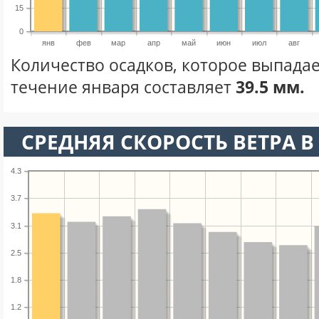
15
0
янв
фев
мар
апр
май
июн
июл
авг
Количество осадков, которое выпадае
течение января составляет
39.5 мм.
СРЕДНЯЯ СКОРОСТЬ ВЕТРА В 
4.3
3.7
3.1
2.5
1.8
1.2