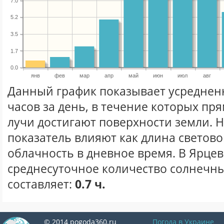
7.0
5.2
3.5
1.7
0.0
янв
фев
мар
апр
май
июн
июл
авг
Данный график показывает усреднен
часов за день, в течение которых п
лучи достигают поверхности земли. 
показатель влияют как длина световог
облачность в дневное время. В Ярце
среднесуточное количество солнечны
составляет:
0.7 ч.
© 2014 pogoda360.ru
Погода в Украине