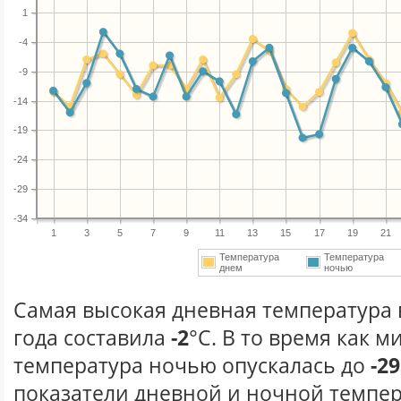
1
-4
-9
-14
-19
-24
-29
-34
1
3
5
7
9
11
13
15
17
19
21
Температура
Температура
днем
ночью
Самая высокая дневная температура 
года составила
-2
°С. В то время как 
температура ночью опускалась до
-29
показатели дневной и ночной темпер