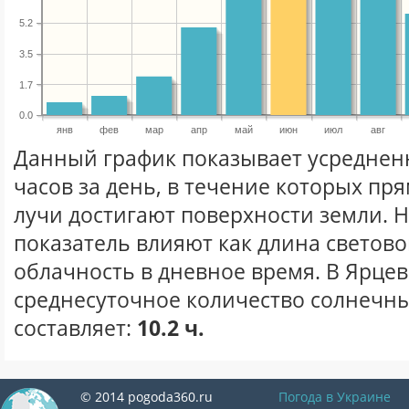
5.2
3.5
1.7
0.0
янв
фев
мар
апр
май
июн
июл
авг
Данный график показывает усреднен
часов за день, в течение которых п
лучи достигают поверхности земли. 
показатель влияют как длина световог
облачность в дневное время. В Ярце
среднесуточное количество солнечны
составляет:
10.2 ч.
© 2014 pogoda360.ru
Погода в Украине