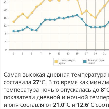
24
20
16
12
8
4
0
1
3
5
7
9
11
13
15
17
19
21
Температура
Температура
днем
ночью
Самая высокая дневная температура 
составила
27
°С. В то время как мини
температура ночью опускалась до
8
°
показатели дневной и ночной темпер
июня составляют
21.0
°С и
12.6
°С соот