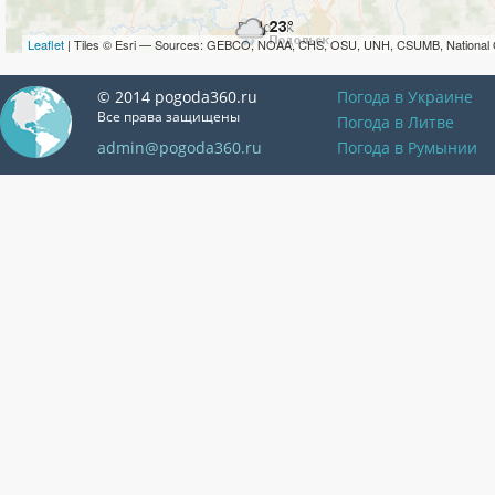
Leaflet
| Tiles © Esri — Sources: GEBCO, NOAA, CHS, OSU, UNH, CSUMB, National 
© 2014 pogoda360.ru
Погода в Украине
Все права защищены
Погода в Литве
admin@pogoda360.ru
Погода в Румынии