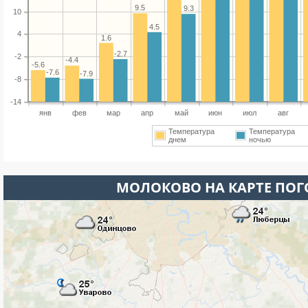
9.5
9.3
10
4.5
4
1.6
-2.7
-2
-4.4
-5.6
-7.6
-7.9
-8
-14
янв
фев
мар
апр
май
июн
июл
авг
Температура
Температура
днем
ночью
МОЛОКОВО НА КАРТЕ ПО