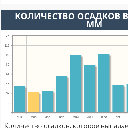
КОЛИЧЕСТВО ОСАДКОВ В
ММ
128
112
96
80
64
48
32
16
0
янв
фев
мар
апр
май
июн
июл
авг
Количество осадков, которое выпадае