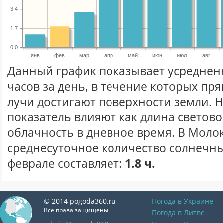
3.4
1.7
0.0
янв
фев
мар
апр
май
июн
июл
авг
Данный график показывает усреднен
часов за день, в течение которых п
лучи достигают поверхности земли. 
показатель влияют как длина световог
облачность в дневное время. В Моло
среднесуточное количество солнечны
феврале составляет:
1.8 ч.
© 2014 pogoda360.ru
Погода в Украине
Все права защищены
Погода в Литве