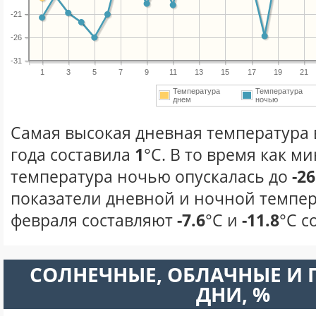
-21
-26
-31
1
3
5
7
9
11
13
15
17
19
21
Температура
Температура
днем
ночью
Самая высокая дневная температура 
года составила
1
°С. В то время как 
температура ночью опускалась до
-26
показатели дневной и ночной темпер
февраля составляют
-7.6
°С и
-11.8
°С с
CОЛНЕЧНЫЕ, ОБЛАЧНЫЕ И
ДНИ, %