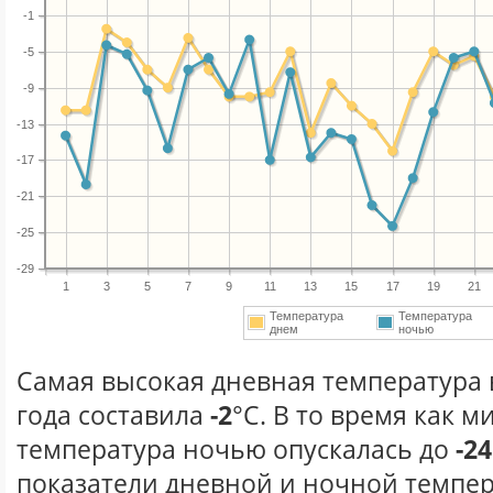
-1
-5
-9
-13
-17
-21
-25
-29
1
3
5
7
9
11
13
15
17
19
21
Температура
Температура
днем
ночью
Самая высокая дневная температура 
года составила
-2
°С. В то время как 
температура ночью опускалась до
-24
показатели дневной и ночной темпер