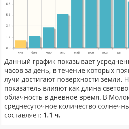
6.8
5.1
3.4
1.7
0.0
янв
фев
мар
апр
май
июн
июл
авг
Данный график показывает усреднен
часов за день, в течение которых п
лучи достигают поверхности земли. 
показатель влияют как длина световог
облачность в дневное время. В Моло
среднесуточное количество солнечны
составляет:
1.1 ч.