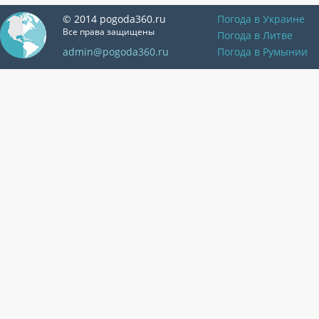
© 2014 pogoda360.ru
Погода в Украине
Все права защищены
Погода в Литве
admin@pogoda360.ru
Погода в Румынии