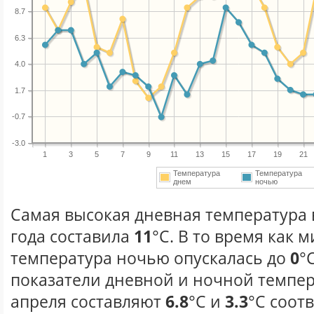
8.7
6.3
4.0
1.7
-0.7
-3.0
1
3
5
7
9
11
13
15
17
19
21
Температура
Температура
днем
ночью
Самая высокая дневная температура 
года составила
11
°С. В то время как
температура ночью опускалась до
0
°
показатели дневной и ночной темпер
апреля составляют
6.8
°С и
3.3
°С соот