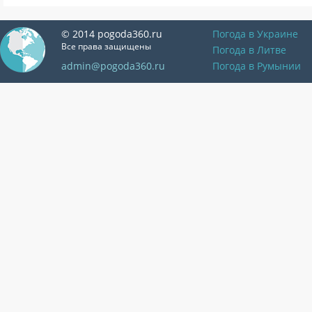
© 2014 pogoda360.ru
Погода в Украине
Все права защищены
Погода в Литве
admin@pogoda360.ru
Погода в Румынии