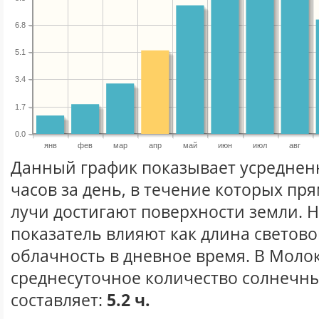
6.8
5.1
3.4
1.7
0.0
янв
фев
мар
апр
май
июн
июл
авг
Данный график показывает усреднен
часов за день, в течение которых п
лучи достигают поверхности земли. 
показатель влияют как длина световог
облачность в дневное время. В Моло
среднесуточное количество солнечны
составляет:
5.2 ч.