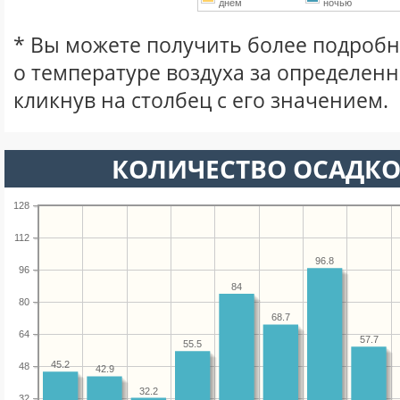
днем
ночью
* Вы можете получить более подро
о температуре воздуха за определен
кликнув на столбец с его значением.
КОЛИЧЕСТВО ОСАДКО
128
112
96.8
96
84
80
68.7
64
57.7
55.5
45.2
48
42.9
32.2
32