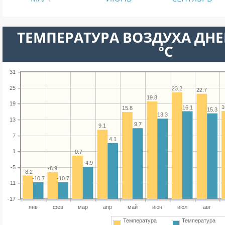
ТЕМПЕРАТУРА ВОЗДУХА ДНЕ
°C
31
25
23.2
22.7
19.8
19
1
16.1
15.8
15.3
13.3
13
9.7
9.1
7
4.1
1
-0.7
-4.9
-5
-6.9
-8.2
-10.7
-10.7
-11
-17
янв
фев
мар
апр
май
июн
июл
авг
Температура
Температура