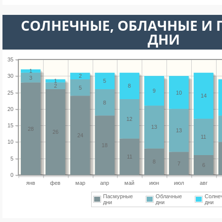
CОЛНЕЧНЫЕ, ОБЛАЧНЫЕ И
ДНИ
35
1
30
2
3
1
5
2
8
5
9
25
10
14
8
20
12
15
13
28
13
26
24
11
10
18
11
5
8
7
6
0
янв
фев
мар
апр
май
июн
июл
авг
Пасмурные
Облачные
Солне
дни
дни
дни