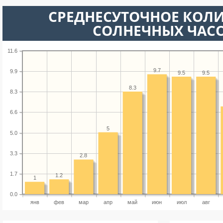
СРЕДНЕСУТОЧНОЕ КОЛ
СОЛНЕЧНЫХ ЧАС
11.6
9.7
9.9
9.5
9.5
8.3
8.3
6.6
5
5.0
3.3
2.8
1.7
1.2
1
0.0
янв
фев
мар
апр
май
июн
июл
авг