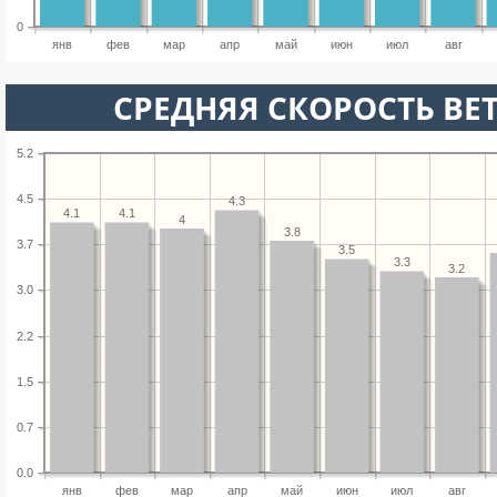
0
янв
фев
мар
апр
май
июн
июл
авг
СРЕДНЯЯ СКОРОСТЬ ВЕТ
5.2
4.5
4.3
4.1
4.1
4
3.8
3.7
3.5
3.3
3.2
3.0
2.2
1.5
0.7
0.0
янв
фев
мар
апр
май
июн
июл
авг