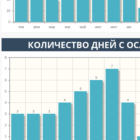
16
0
янв
фев
мар
апр
май
июн
июл
авг
КОЛИЧЕСТВО ДНЕЙ С О
8
7
7
6
6
5
5
4
4
4
3
3
3
3
2
1