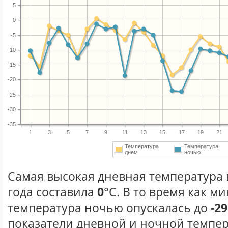
5
0
-5
-10
-15
-20
-25
-30
-35
1
3
5
7
9
11
13
15
17
19
21
Температура
Температура
днем
ночью
Самая высокая дневная температура 
года составила
0
°С. В то время как 
температура ночью опускалась до
-29
показатели дневной и ночной темпер