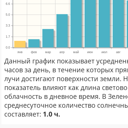
6.6
5.0
3.3
1.7
0.0
янв
фев
мар
апр
май
июн
июл
авг
Данный график показывает усреднен
часов за день, в течение которых п
лучи достигают поверхности земли. 
показатель влияют как длина световог
облачность в дневное время. В Зеле
среднесуточное количество солнечны
составляет:
1.0 ч.