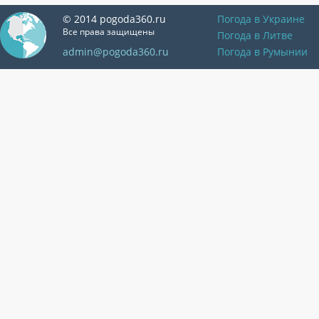
© 2014 pogoda360.ru
Погода в Украине
Все права защищены
Погода в Литве
admin@pogoda360.ru
Погода в Румынии