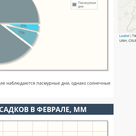
Пасмурные
дни
3%
7%
Leaflet
| T
UNH, CSUM
оле наблюдаются пасмурные дни, однако солнечные
САДКОВ В ФЕВРАЛЕ, ММ