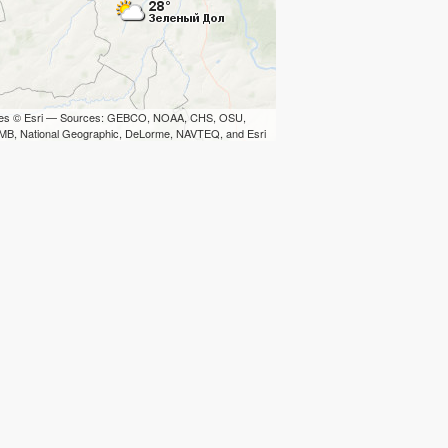
iles © Esri — Sources: GEBCO, NOAA, CHS, OSU,
B, National Geographic, DeLorme, NAVTEQ, and Esri