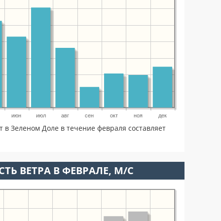
июн
июл
авг
сен
окт
ноя
дек
т в Зеленом Доле в течение февраля составляет
ТЬ ВЕТРА В ФЕВРАЛЕ, М/С