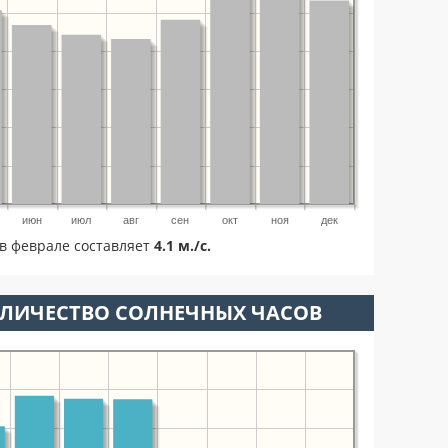
июн
июл
авг
сен
окт
ноя
дек
в феврале составляет
4.1 м./с.
ОЛИЧЕСТВО СОЛНЕЧНЫХ ЧАСОВ