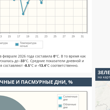
13
15
17
19
21
23
25
27
29
31
ратура
Температура
ночью
в феврале 2026 года составила
0
°С. В то время как
скалась до
-33
°C. Средние показатели дневной и
ля составляют
-8.5
°С и
-13.4
°С соответственно.
ЗЕЛ
на кар
ЧНЫЕ И ПАСМУРНЫЕ ДНИ, %
Солнечные
дни
Облачные
дни