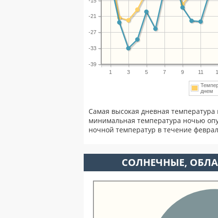
-15
-21
-27
-33
-39
1
3
5
7
9
11
Темпе
днем
Самая высокая дневная температура 
минимальная температура ночью опу
ночной температур в течение февра
CОЛНЕЧНЫЕ, ОБЛА