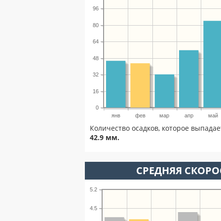
96
80
64
48
32
16
0
янв
фев
мар
апр
май
Количество осадков, которое выпадае
42.9 мм.
СРЕДНЯЯ СКОРОС
5.2
4.5