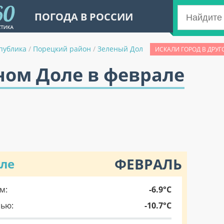
ПОГОДА В РОССИИ
публика
/
Порецкий район
/
Зеленый Дол
ИСКАЛИ ГОРОД В ДРУГ
ном Доле в феврале
ФЕВРАЛЬ
оле
м:
-6.9°C
чью:
-10.7°C