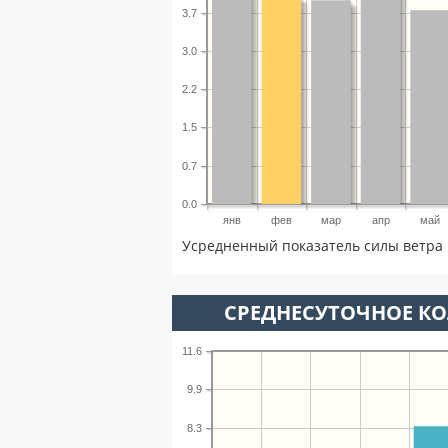
3.7
3.0
2.2
1.5
0.7
0.0
янв
фев
мар
апр
май
Усредненный показатель силы ветра 
СРЕДНЕСУТОЧНОЕ К
11.6
9.9
8.3