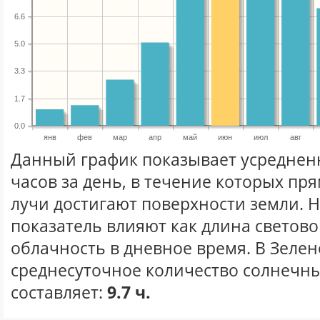
6.6
5.0
3.3
1.7
0.0
янв
фев
мар
апр
май
июн
июл
авг
Данный график показывает усреднен
часов за день, в течение которых п
лучи достигают поверхности земли. 
показатель влияют как длина световог
облачность в дневное время. В Зеле
среднесуточное количество солнечны
составляет:
9.7 ч.