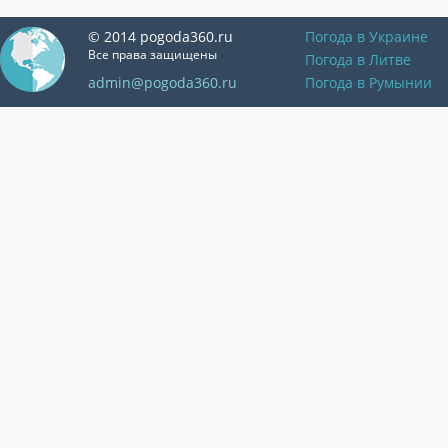
© 2014 pogoda360.ru
Погода в Украине
Все права защищены
Погода в Литве
admin@pogoda360.ru
Погода в Румынии