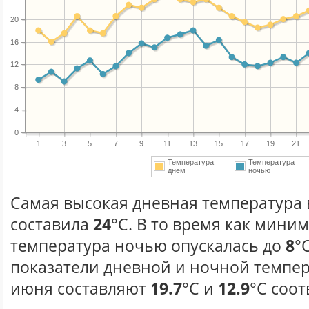
20
16
12
8
4
0
1
3
5
7
9
11
13
15
17
19
21
Температура
Температура
днем
ночью
Самая высокая дневная температура 
составила
24
°С. В то время как мини
температура ночью опускалась до
8
°
показатели дневной и ночной темпер
июня составляют
19.7
°С и
12.9
°С соот