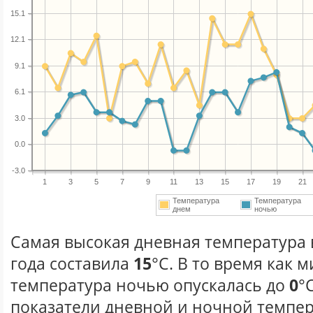
15.1
12.1
9.1
6.1
3.0
0.0
-3.0
1
3
5
7
9
11
13
15
17
19
21
Температура
Температура
днем
ночью
Самая высокая дневная температура 
года составила
15
°С. В то время как
температура ночью опускалась до
0
°
показатели дневной и ночной темпер