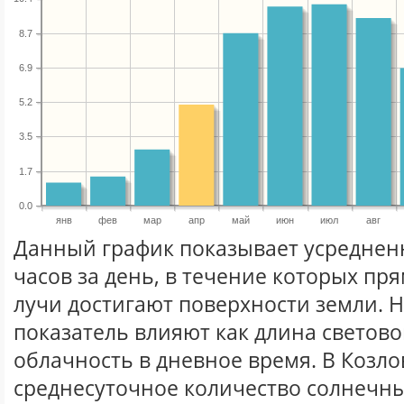
8.7
6.9
5.2
3.5
1.7
0.0
янв
фев
мар
апр
май
июн
июл
авг
Данный график показывает усреднен
часов за день, в течение которых п
лучи достигают поверхности земли. 
показатель влияют как длина световог
облачность в дневное время. В Козло
среднесуточное количество солнечны