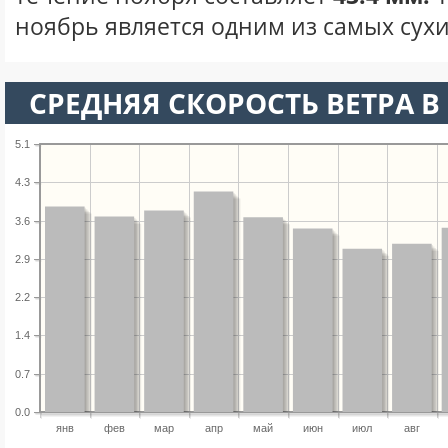
ноябрь является одним из самых сухи
СРЕДНЯЯ СКОРОСТЬ ВЕТРА В 
5.1
4.3
3.6
2.9
2.2
1.4
0.7
0.0
янв
фев
мар
апр
май
июн
июл
авг