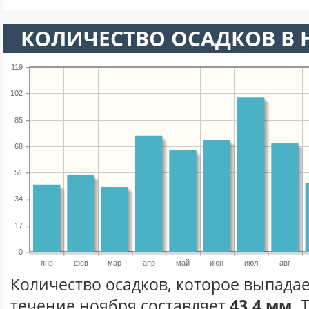
КОЛИЧЕСТВО ОСАДКОВ В 
119
102
85
68
51
34
17
0
янв
фев
мар
апр
май
июн
июл
авг
Количество осадков, которое выпадае
течение ноября составляет
43.4 мм.
Т