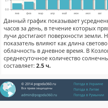
1.7
0.0
янв
фев
мар
апр
май
июн
июл
авг
Данный график показывает усреднен
часов за день, в течение которых п
лучи достигают поверхности земли. 
показатель влияют как длина световог
облачность в дневное время. В Козло
среднесуточное количество солнечны
составляет:
2.5 ч.
© 2014 pogoda360.ru
Погода в Украине
Все права защищены
Погода в Литве
admin@pogoda360.ru
Погода в Румынии