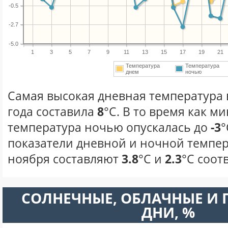
-0.5
-2.7
-5.0
1
3
5
7
9
11
13
15
17
19
21
Температура
Температура
днем
ночью
Самая высокая дневная температура 
года составила
8
°С. В то время как 
температура ночью опускалась до
-3
°
показатели дневной и ночной темпер
ноября составляют
3.8
°С и
2.3
°С соот
CОЛНЕЧНЫЕ, ОБЛАЧНЫЕ И
ДНИ, %