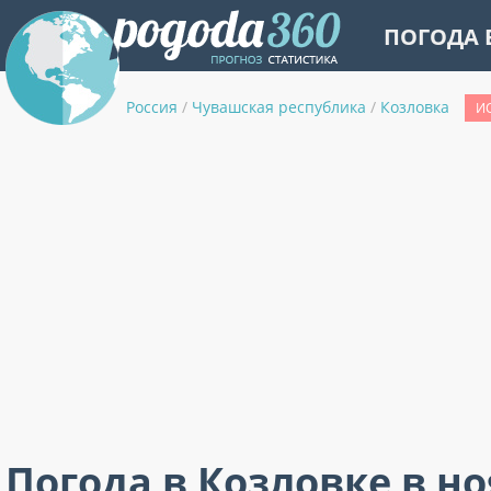
ПОГОДА 
Россия
/
Чувашская республика
/
Козловка
И
Погода в Козловке в н