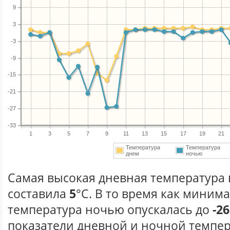
9
3
-3
-9
-15
-21
-27
-33
1
3
5
7
9
11
13
15
17
19
21
Температура
Температура
днем
ночью
Самая высокая дневная температура в
составила
5
°С. В то время как миним
температура ночью опускалась до
-26
показатели дневной и ночной темпер