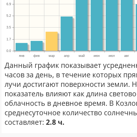
6.9
5.2
3.5
1.7
0.0
янв
фев
мар
апр
май
июн
июл
авг
Данный график показывает усреднен
часов за день, в течение которых п
лучи достигают поверхности земли. 
показатель влияют как длина световог
облачность в дневное время. В Козло
среднесуточное количество солнечны
составляет:
2.8 ч.