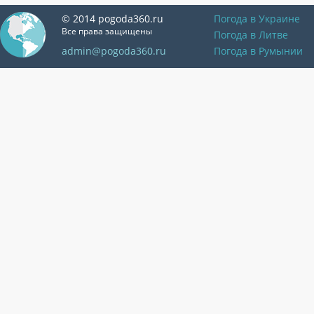
© 2014 pogoda360.ru
Погода в Украине
Все права защищены
Погода в Литве
admin@pogoda360.ru
Погода в Румынии