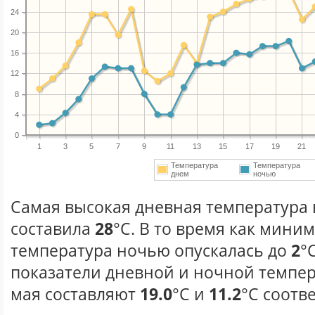
24
20
16
12
8
4
0
1
3
5
7
9
11
13
15
17
19
21
Температура
Температура
днем
ночью
Самая высокая дневная температура в
составила
28
°С. В то время как мини
температура ночью опускалась до
2
°
показатели дневной и ночной темпер
мая составляют
19.0
°С и
11.2
°С соотв