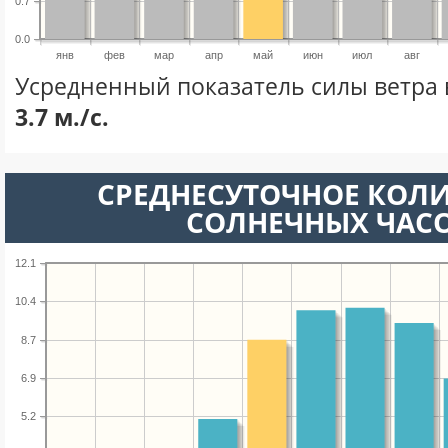
0.7
0.0
янв
фев
мар
апр
май
июн
июл
авг
Усредненный показатель силы ветра 
3.7 м./с.
СРЕДНЕСУТОЧНОЕ КОЛ
СОЛНЕЧНЫХ ЧАС
12.1
10.4
8.7
6.9
5.2