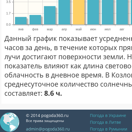
3.5
1.7
0.0
янв
фев
мар
апр
май
июн
июл
авг
Данный график показывает усреднен
часов за день, в течение которых п
лучи достигают поверхности земли. 
показатель влияют как длина световог
облачность в дневное время. В Козло
среднесуточное количество солнечны
составляет:
8.6 ч.
© 2014 pogoda360.ru
Погода в Украине
Все права защищены
Погода в Литве
admin@pogoda360.ru
Погода в Румынии