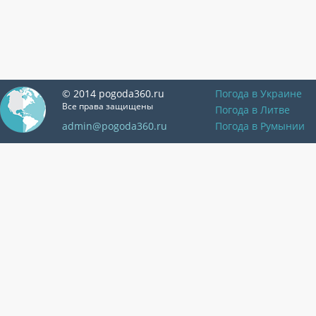
© 2014 pogoda360.ru
Погода в Украине
Все права защищены
Погода в Литве
admin@pogoda360.ru
Погода в Румынии