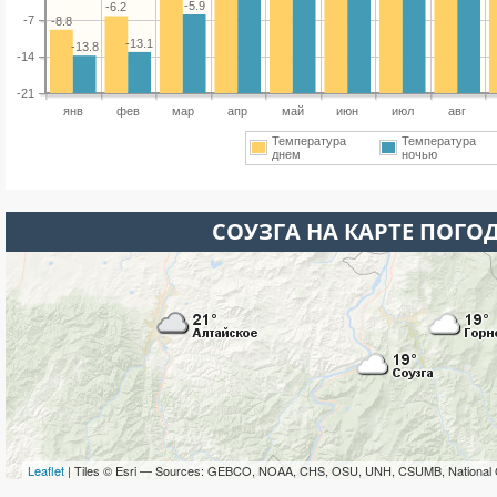
-5.9
-6.2
-7
-8.8
-13.1
-13.8
-14
-21
янв
фев
мар
апр
май
июн
июл
авг
Температура
Температура
днем
ночью
СОУЗГА НА КАРТЕ ПОГО
Leaflet
| Tiles © Esri — Sources: GEBCO, NOAA, CHS, OSU, UNH, CSUMB, National 