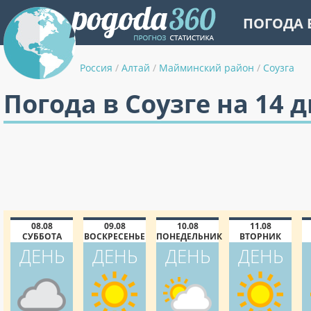
ПОГОДА 
Россия
/
Алтай
/
Майминский район
/
Соузга
Погода в Соузге на 14 
08.08
09.08
10.08
11.08
СУББОТА
ВОСКРЕСЕНЬЕ
ПОНЕДЕЛЬНИК
ВТОРНИК
ДЕНЬ
ДЕНЬ
ДЕНЬ
ДЕНЬ