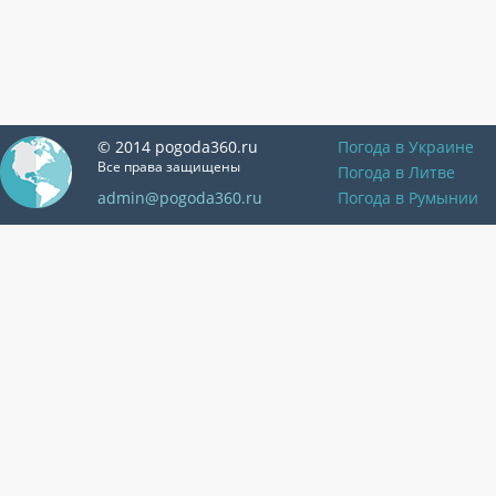
© 2014 pogoda360.ru
Погода в Украине
Все права защищены
Погода в Литве
admin@pogoda360.ru
Погода в Румынии