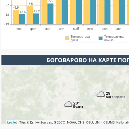
-5.9
-7.5
-7
-9.9
-12.2
-12.6
-13
-19
янв
фев
мар
апр
май
июн
июл
авг
Температура
Температура
днем
ночью
БОГОВАРОВО НА КАРТЕ ПО
Leaflet
| Tiles © Esri — Sources: GEBCO, NOAA, CHS, OSU, UNH, CSUMB, National 