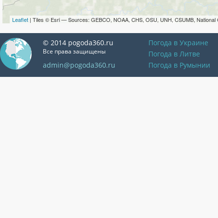
Leaflet
| Tiles © Esri — Sources: GEBCO, NOAA, CHS, OSU, UNH, CSUMB, National 
© 2014 pogoda360.ru
Погода в Украине
Все права защищены
Погода в Литве
admin@pogoda360.ru
Погода в Румынии