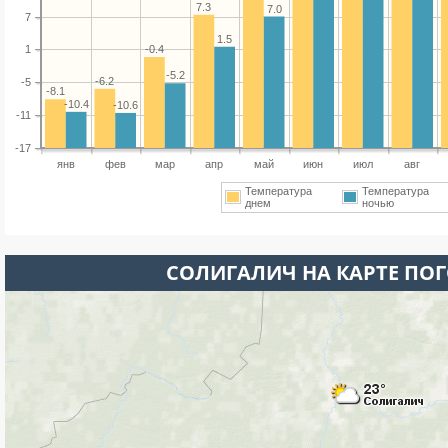
7.3
7.0
7
1.5
-0.4
1
-5.2
-6.2
-5
-8.1
-10.4
-10.6
-11
-17
янв
фев
мар
апр
май
июн
июл
авг
Температура
Температура
днем
ночью
СОЛИГАЛИЧ НА КАРТЕ ПО