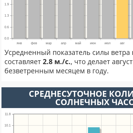
1.9
1.3
0.6
0.0
янв
фев
мар
апр
май
июн
июл
авг
Усредненный показатель силы ветра в
составляет
2.8 м./с.
, что делает авгус
безветренным месяцем в году.
СРЕДНЕСУТОЧНОЕ КОЛ
СОЛНЕЧНЫХ ЧАС
11.8
10.1