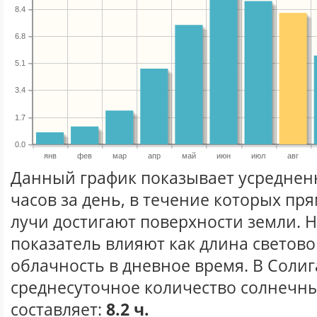
8.4
6.8
5.1
3.4
1.7
0.0
янв
фев
мар
апр
май
июн
июл
авг
Данный график показывает усреднен
часов за день, в течение которых п
лучи достигают поверхности земли. 
показатель влияют как длина световог
облачность в дневное время. В Соли
среднесуточное количество солнечных
составляет:
8.2 ч.