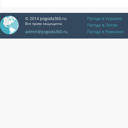
© 2014 pogoda360.ru
Погода в Украине
Все права защищены
Погода в Литве
admin@pogoda360.ru
Погода в Румынии