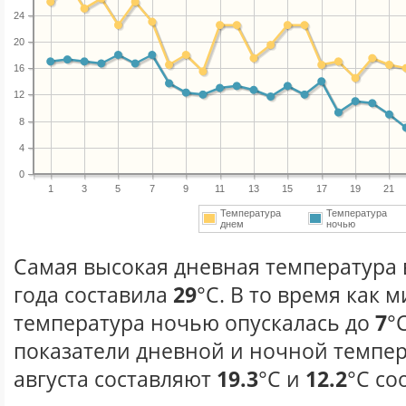
24
20
16
12
8
4
0
1
3
5
7
9
11
13
15
17
19
21
Температура
Температура
днем
ночью
Самая высокая дневная температура в
года составила
29
°С. В то время как
температура ночью опускалась до
7
°
показатели дневной и ночной темпер
августа составляют
19.3
°С и
12.2
°С со