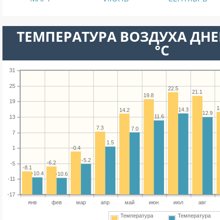
ТЕМПЕРАТУРА ВОЗДУХА ДНЕ
°C
31
25
22.5
21.1
19.8
19
1
14.3
14.2
12.9
11.6
13
7.3
7.0
7
1.5
-0.4
1
-5.2
-6.2
-5
-8.1
-10.4
-10.6
-11
-17
янв
фев
мар
апр
май
июн
июл
авг
Температура
Температура