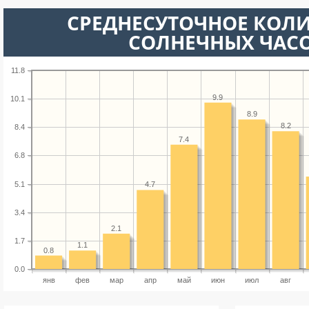
СРЕДНЕСУТОЧНОЕ КОЛ
СОЛНЕЧНЫХ ЧАС
11.8
9.9
10.1
8.9
8.2
8.4
7.4
6.8
5.1
4.7
3.4
2.1
1.7
1.1
0.8
0.0
янв
фев
мар
апр
май
июн
июл
авг