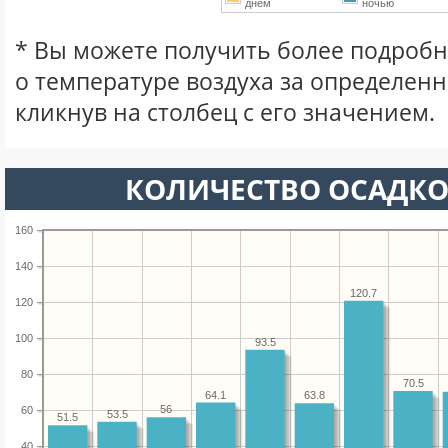
днем
ночью
* Вы можете получить более подро
о температуре воздуха за определен
кликнув на столбец с его значением.
КОЛИЧЕСТВО ОСАДКО
160
140
120.7
120
100
93.5
80
70.5
64.1
63.8
56
60
53.5
51.5
40