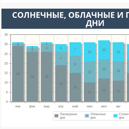
CОЛНЕЧНЫЕ, ОБЛАЧНЫЕ И
ДНИ
35
1
1
30
1
1
4
4
7
2
10
10
10
25
7
20
9
10
10
11
15
29
26
26
10
19
15
12
11
5
10
0
янв
фев
мар
апр
май
июн
июл
авг
Пасмурные
Облачные
Солне
дни
дни
дни