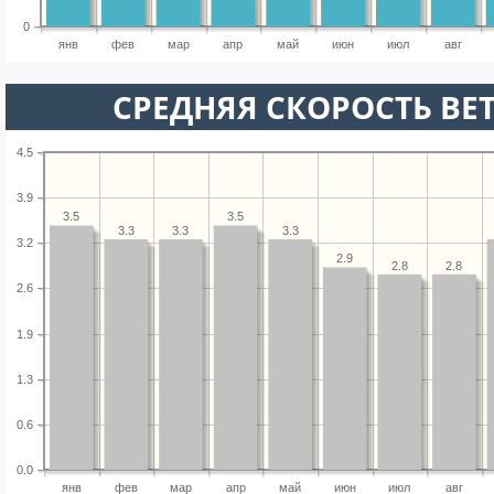
0
янв
фев
мар
апр
май
июн
июл
авг
СРЕДНЯЯ СКОРОСТЬ ВЕТ
4.5
3.9
3.5
3.5
3.3
3.3
3.3
3.2
2.9
2.8
2.8
2.6
1.9
1.3
0.6
0.0
янв
фев
мар
апр
май
июн
июл
авг