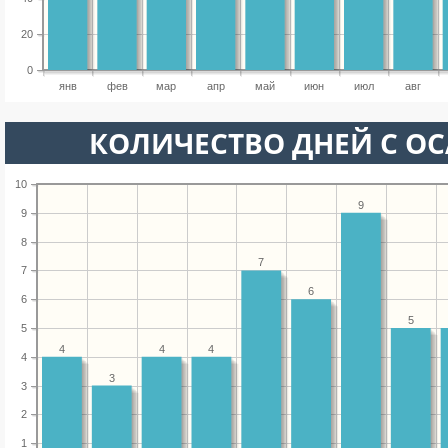
20
0
янв
фев
мар
апр
май
июн
июл
авг
КОЛИЧЕСТВО ДНЕЙ С О
10
9
9
8
7
7
6
6
5
5
4
4
4
4
3
3
2
1