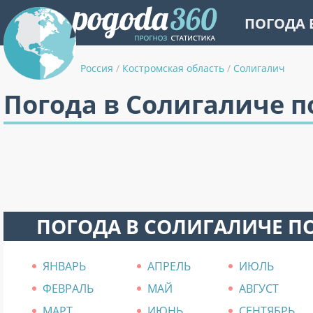
ПОГОДА 
Россия
/
Костромская область
/
Солигалич
Погода в Солигаличе 
ПОГОДА В СОЛИГАЛИЧЕ П
ЯНВАРЬ
АПРЕЛЬ
ИЮЛЬ
ФЕВРАЛЬ
МАЙ
АВГУСТ
МАРТ
ИЮНЬ
СЕНТЯБРЬ