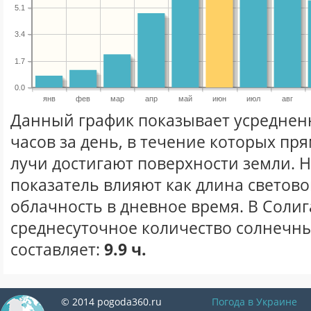
5.1
3.4
1.7
0.0
янв
фев
мар
апр
май
июн
июл
авг
Данный график показывает усреднен
часов за день, в течение которых п
лучи достигают поверхности земли. 
показатель влияют как длина световог
облачность в дневное время. В Соли
среднесуточное количество солнечны
составляет:
9.9 ч.
© 2014 pogoda360.ru
Погода в Украине