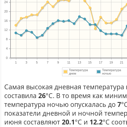
24
20
16
12
8
4
0
1
3
5
7
9
11
13
15
17
19
21
Температура
Температура
днем
ночью
Самая высокая дневная температура 
составила
26
°С. В то время как мини
температура ночью опускалась до
7
°
показатели дневной и ночной темпер
июня составляют
20.1
°С и
12.2
°С соот