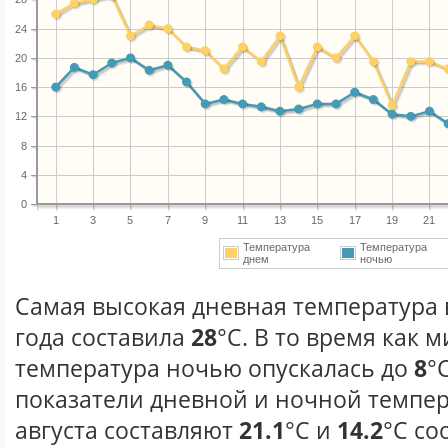
24
20
16
12
8
4
0
1
3
5
7
9
11
13
15
17
19
21
Температура
Температура
днем
ночью
Самая высокая дневная температура в
года составила
28
°С. В то время как
температура ночью опускалась до
8
°
показатели дневной и ночной темпер
августа составляют
21.1
°С и
14.2
°С со