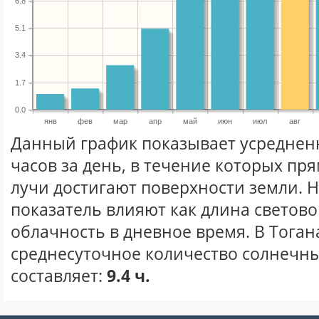
6.8
5.1
3.4
1.7
0.0
янв
фев
мар
апр
май
июн
июл
авг
Данный график показывает усреднен
часов за день, в течение которых п
лучи достигают поверхности земли. 
показатель влияют как длина световог
облачность в дневное время. В Тога
среднесуточное количество солнечных
составляет:
9.4 ч.