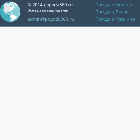
© 2014 pogoda360.ru
Погода в Украине
Все права защищены
Погода в Литве
admin@pogoda360.ru
Погода в Румынии