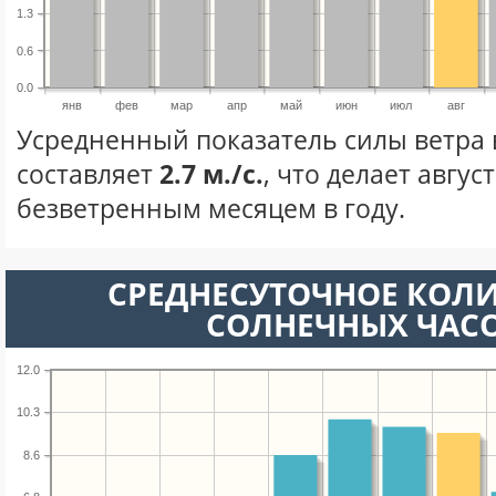
1.3
0.6
0.0
янв
фев
мар
апр
май
июн
июл
авг
Усредненный показатель силы ветра в
составляет
2.7 м./с.
, что делает авгус
безветренным месяцем в году.
СРЕДНЕСУТОЧНОЕ КОЛ
СОЛНЕЧНЫХ ЧАС
12.0
10.3
8.6