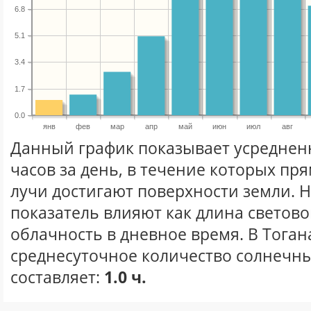
6.8
5.1
3.4
1.7
0.0
янв
фев
мар
апр
май
июн
июл
авг
Данный график показывает усреднен
часов за день, в течение которых п
лучи достигают поверхности земли. 
показатель влияют как длина световог
облачность в дневное время. В Тога
среднесуточное количество солнечны
составляет:
1.0 ч.