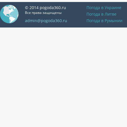
© 2014 pogoda360.ru
Погода в Украине
Все права защищены
Погода в Литве
admin@pogoda360.ru
Погода в Румынии