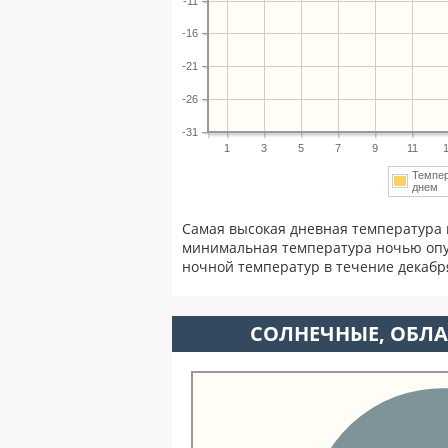
-11
-16
-21
-26
-31
1
3
5
7
9
11
Темпе
днем
Самая высокая дневная температура 
минимальная температура ночью опу
ночной температур в течение декаб
CОЛНЕЧНЫЕ, ОБЛА