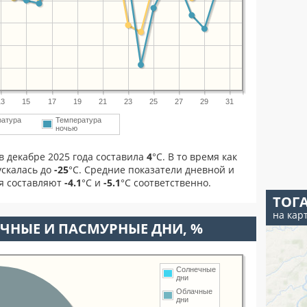
13
15
17
19
21
23
25
27
29
31
ратура
Температура
ночью
в декабре 2025 года составила
4
°С. В то время как
скалась до
-25
°C. Средние показатели дневной и
ря составляют
-4.1
°С и
-5.1
°С соответственно.
ТОГ
на кар
ЧНЫЕ И ПАСМУРНЫЕ ДНИ, %
Солнечные
дни
Облачные
дни