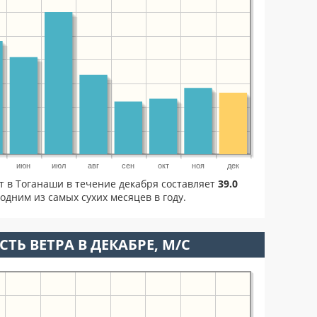
июн
июл
авг
сен
окт
ноя
дек
т в Тоганаши в течение декабря составляет
39.0
одним из самых сухих месяцев в году.
ТЬ ВЕТРА В ДЕКАБРЕ, М/С