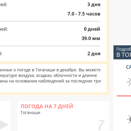
ей:
3 дня
7.0 - 7.5 часов
ней:
0 дней
39.0 мм
Подроб
:
2 дня
В Т
С
нные о погоде в Тоганаши в декабре. Вы можете
ературе воздуха, осадках, облачности и длинне
таны на основании наблюдений за последние три
ПОГОДА НА 7 ДНЕЙ
Тоганаши