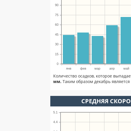
90
75
60
45
30
15
0
янв
фев
мар
апр
май
Количество осадков, которое выпадае
мм.
Таким образом декабрь является 
СРЕДНЯЯ СКОРОС
5.1
4.4