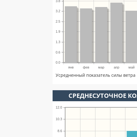
3.8
3.2
2.5
1.9
1.3
0.6
0.0
янв
фев
мар
апр
май
Усредненный показатель силы ветра 
СРЕДНЕСУТОЧНОЕ К
12.0
10.3
8.6