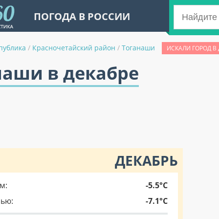
ПОГОДА В РОССИИ
публика
/
Красночетайский район
/
Тоганаши
ИСКАЛИ ГОРОД В
наши в декабре
ДЕКАБРЬ
м:
-5.5°C
чью:
-7.1°C