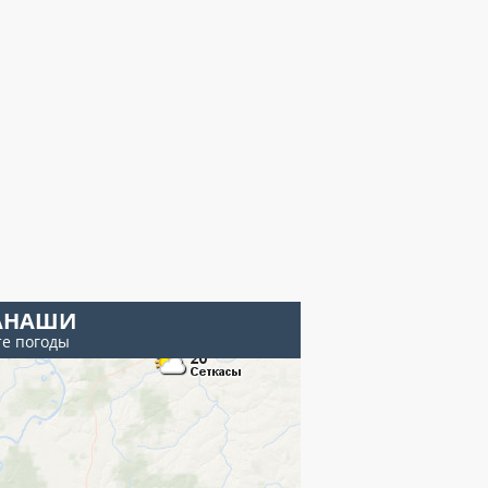
АНАШИ
те погоды