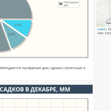
Пасмурные
дни
10%
Leaflet
| T
UNH, CSUM
10%
наблюдаются пасмурные дни, однако солнечные и
САДКОВ В ДЕКАБРЕ, ММ