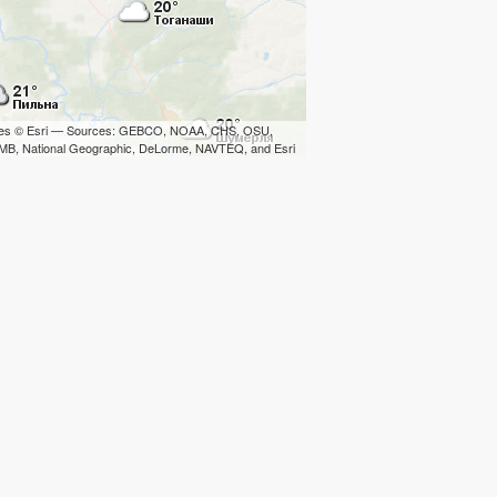
iles © Esri — Sources: GEBCO, NOAA, CHS, OSU,
B, National Geographic, DeLorme, NAVTEQ, and Esri