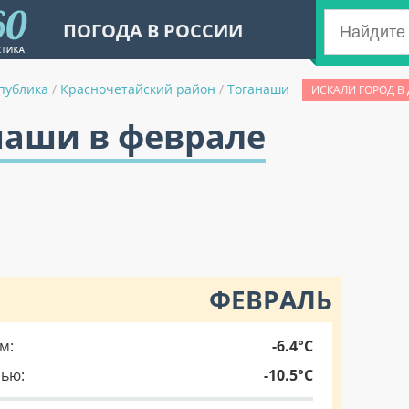
ПОГОДА В РОССИИ
публика
/
Красночетайский район
/
Тоганаши
ИСКАЛИ ГОРОД В
наши в феврале
ФЕВРАЛЬ
м:
-6.4°C
чью:
-10.5°C