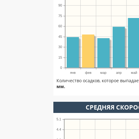
90
75
60
45
30
15
0
янв
фев
мар
апр
май
Количество осадков, которое выпадае
мм.
СРЕДНЯЯ СКОРОС
5.1
4.4