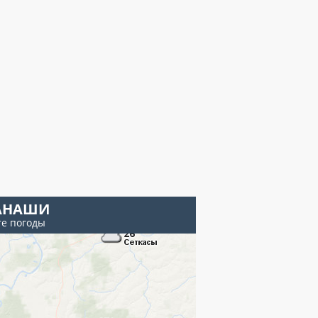
АНАШИ
те погоды