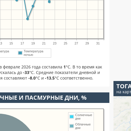
13
15
17
19
21
23
25
27
29
31
ратура
Температура
ночью
в феврале 2026 года составила
1
°С. В то время как
скалась до
-33
°C. Средние показатели дневной и
ля составляют
-8.0
°С и
-13.5
°С соответственно.
ТОГ
на кар
ЧНЫЕ И ПАСМУРНЫЕ ДНИ, %
Солнечные
дни
Облачные
дни