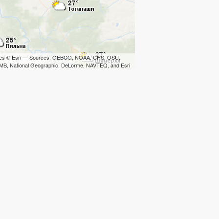
iles © Esri — Sources: GEBCO, NOAA, CHS, OSU,
B, National Geographic, DeLorme, NAVTEQ, and Esri