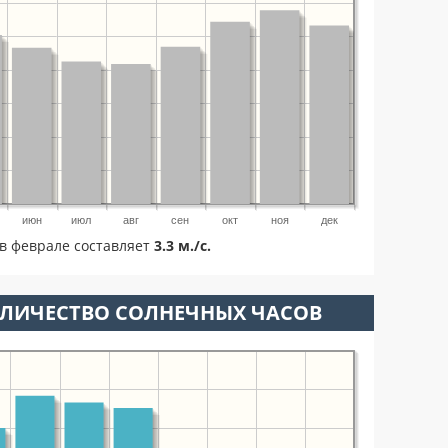
июн
июл
авг
сен
окт
ноя
дек
в феврале составляет
3.3 м./с.
ОЛИЧЕСТВО СОЛНЕЧНЫХ ЧАСОВ