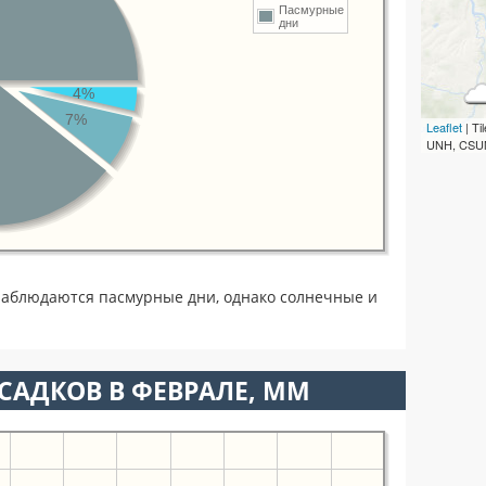
Пасмурные
дни
4%
7%
Leaflet
| T
UNH, CSUM
наблюдаются пасмурные дни, однако солнечные и
САДКОВ В ФЕВРАЛЕ, ММ