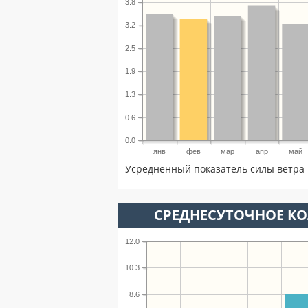
3.8
3.2
2.5
1.9
1.3
0.6
0.0
янв
фев
мар
апр
май
Усредненный показатель силы ветра 
СРЕДНЕСУТОЧНОЕ К
12.0
10.3
8.6