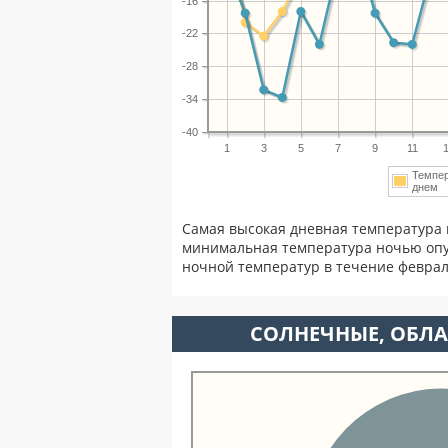
-16
-22
-28
-34
-40
1
3
5
7
9
11
Темпе
днем
Самая высокая дневная температура 
минимальная температура ночью опу
ночной температур в течение февра
CОЛНЕЧНЫЕ, ОБЛА