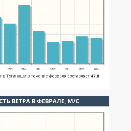
июн
июл
авг
сен
окт
ноя
дек
т в Тоганаши в течение февраля составляет
47.8
ТЬ ВЕТРА В ФЕВРАЛЕ, М/С