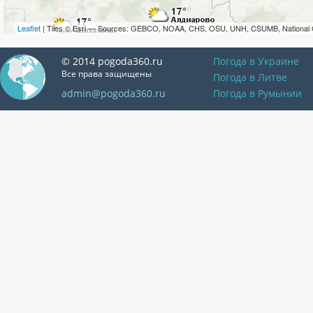
Leaflet
| Tiles © Esri — Sources: GEBCO, NOAA, CHS, OSU, UNH, CSUMB, National 
© 2014 pogoda360.ru
Погода в Украине
Все права защищены
Погода в Литве
admin@pogoda360.ru
Погода в Румынии