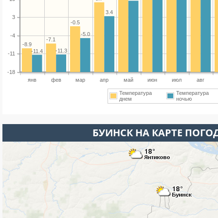
3.4
3
-0.5
-5.0
-4
-7.1
-8.9
-11.3
-11.4
-11
-18
янв
фев
мар
апр
май
июн
июл
авг
Температура
Температура
днем
ночью
БУИНСК НА КАРТЕ ПОГО