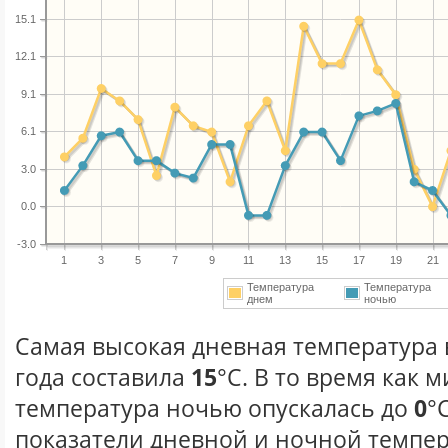
15.1
12.1
9.1
6.1
3.0
0.0
-3.0
1
3
5
7
9
11
13
15
17
19
21
Температура
Температура
днем
ночью
Самая высокая дневная температура 
года составила
15
°С. В то время как
температура ночью опускалась до
0
°
показатели дневной и ночной темпер