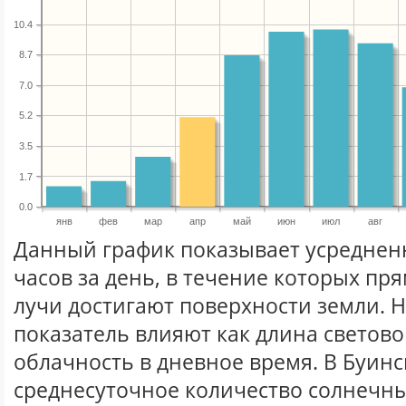
10.4
8.7
7.0
5.2
3.5
1.7
0.0
янв
фев
мар
апр
май
июн
июл
авг
Данный график показывает усреднен
часов за день, в течение которых п
лучи достигают поверхности земли. 
показатель влияют как длина световог
облачность в дневное время. В Буинс
среднесуточное количество солнечны