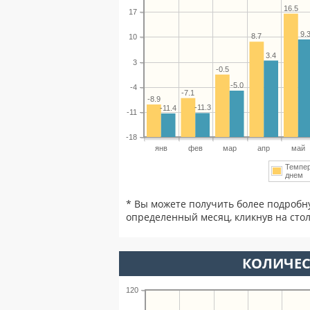
16.5
17
9.
8.7
10
3.4
3
-0.5
-5.0
-4
-7.1
-8.9
-11.3
-11.4
-11
-18
янв
фев
мар
апр
май
Темпе
днем
* Вы можете получить более подробн
определенный месяц, кликнув на стол
КОЛИЧЕС
120