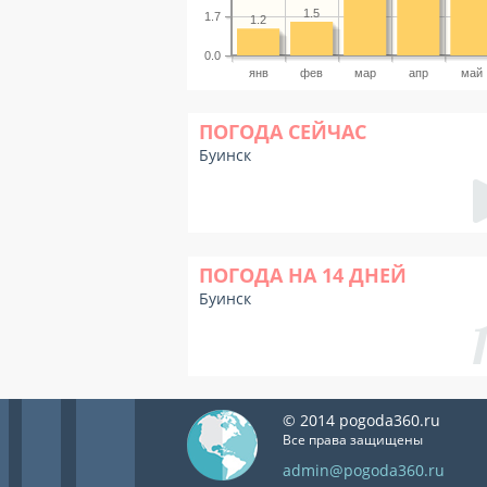
1.5
1.7
1.2
0.0
янв
фев
мар
апр
май
ПОГОДА СЕЙЧАС
Буинск
ПОГОДА НА 14 ДНЕЙ
Буинск
© 2014 pogoda360.ru
Все права защищены
admin@pogoda360.ru