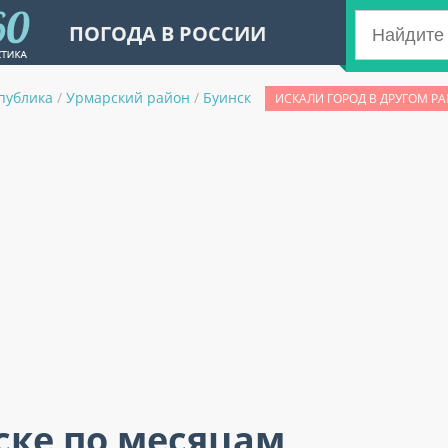
ПОГОДА В РОССИИ
публика
/
Урмарский район
/
Буинск
ИСКАЛИ ГОРОД В ДРУГОМ Р
ске по месяцам