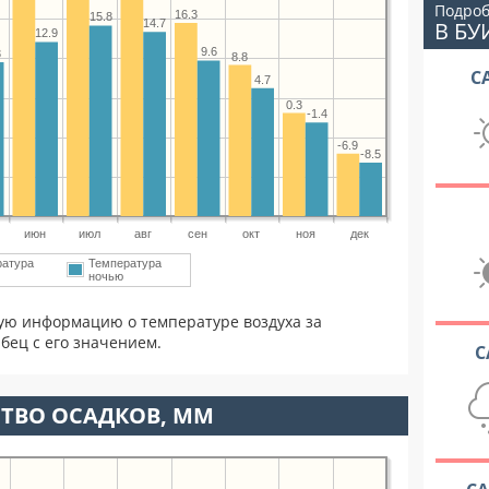
Подроб
16.3
15.8
В БУ
14.7
12.9
9.6
3
8.8
С
4.7
0.3
-1.4
-6.9
-8.5
июн
июл
авг
сен
окт
ноя
дек
ратура
Температура
ночью
ую информацию о температуре воздуха за
бец с его значением.
С
ТВО ОСАДКОВ, ММ