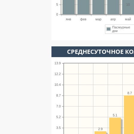
5
10
0
янв
фев
мар
апр
май
Пасмурные
дни
СРЕДНЕСУТОЧНОЕ К
13.9
12.2
10.4
8.7
8.7
7.0
5.1
5.2
3.5
2.9