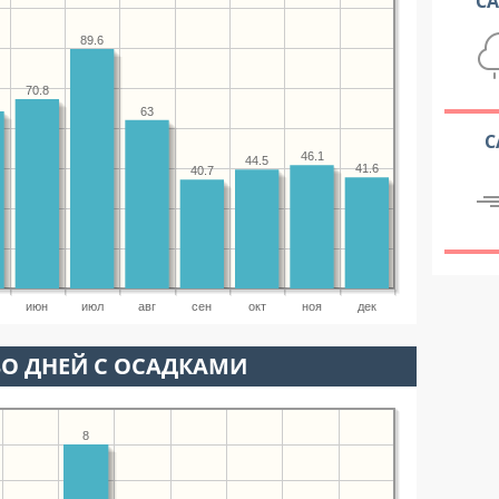
С
89.6
70.8
63
С
46.1
44.5
41.6
40.7
июн
июл
авг
сен
окт
ноя
дек
О ДНЕЙ С ОСАДКАМИ
8