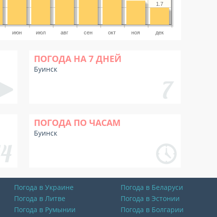
1.7
июн
июл
авг
сен
окт
ноя
дек
ПОГОДА НА 7 ДНЕЙ
Буинск
ПОГОДА ПО ЧАСАМ
Буинск
Погода в Украине
Погода в Беларуси
Погода в Литве
Погода в Эстонии
Погода в Румынии
Погода в Болгарии