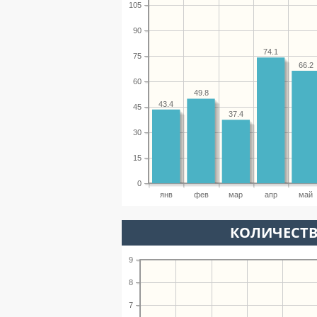
105
90
74.1
75
66.2
60
49.8
43.4
45
37.4
30
15
0
янв
фев
мар
апр
май
КОЛИЧЕСТВ
9
8
7