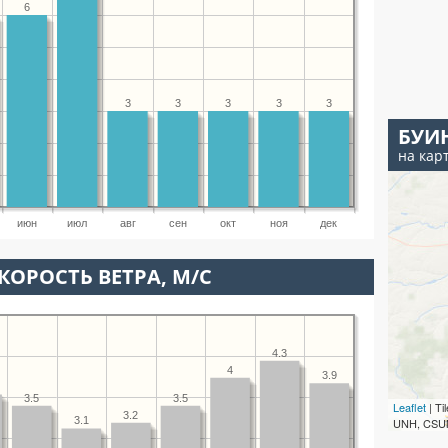
6
3
3
3
3
3
БУИ
на кар
июн
июл
авг
сен
окт
ноя
дек
КОРОСТЬ ВЕТРА, М/С
4.3
4
3.9
3.5
3.5
Leaflet
| T
3.2
3.1
UNH, CSUM