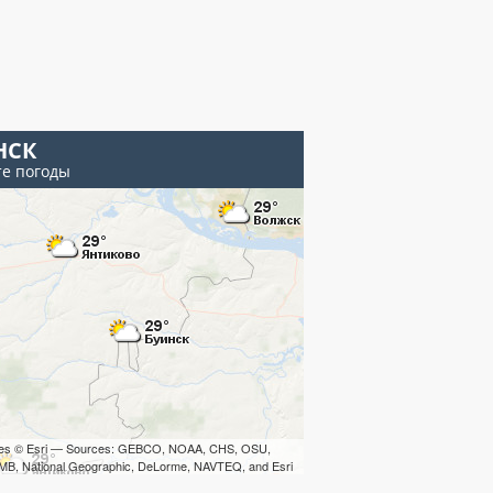
НСК
те погоды
iles © Esri — Sources: GEBCO, NOAA, CHS, OSU,
B, National Geographic, DeLorme, NAVTEQ, and Esri