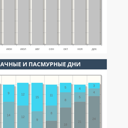
июн
июл
авг
сен
окт
ноя
дек
ЛАЧНЫЕ И ПАСМУРНЫЕ ДНИ
3
5
4
4
9
12
11
15
5
8
8
14
12
24
9
21
18