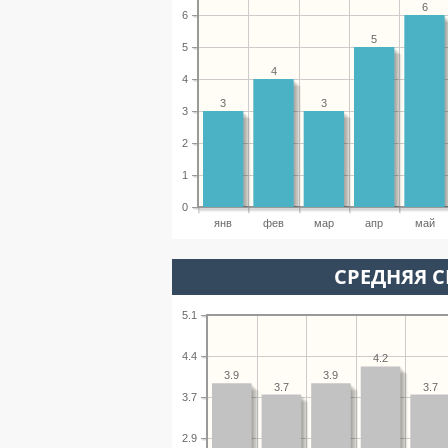
6
6
5
5
4
4
3
3
3
2
1
0
янв
фев
мар
апр
май
СРЕДНЯЯ С
5.1
4.4
4.2
3.9
3.9
3.7
3.7
3.7
2.9