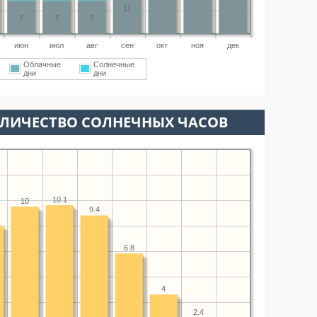
11
7
7
7
июн
июл
авг
сен
окт
ноя
дек
Облачные
Солнечные
дни
дни
ОЛИЧЕСТВО СОЛНЕЧНЫХ ЧАСОВ
10.1
10
9.4
6.8
4
2.4