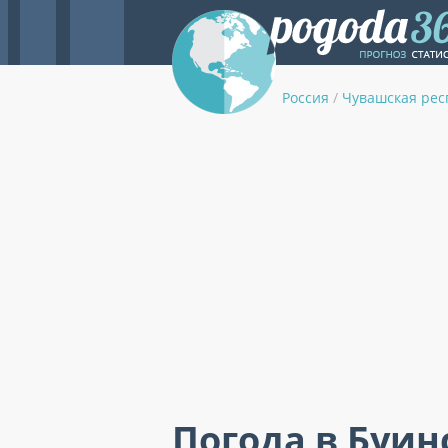
Россия
/
Чувашская рес
Погода в Буин