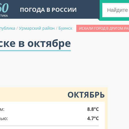
ПОГОДА В РОССИИ
публика
/
Урмарский район
/
Буинск
ИСКАЛИ ГОРОД В ДРУГОМ Р
ске в октябре
ОКТЯБРЬ
м:
8.8°C
чью:
4.7°C