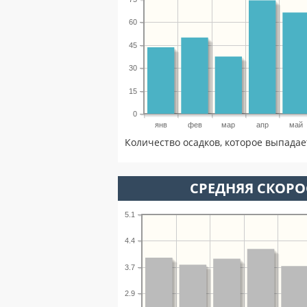
60
45
30
15
0
янв
фев
мар
апр
май
Количество осадков, которое выпадае
СРЕДНЯЯ СКОРОС
5.1
4.4
3.7
2.9