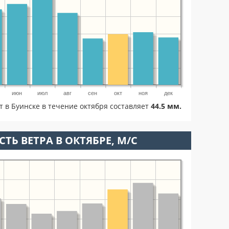
июн
июл
авг
сен
окт
ноя
дек
т в Буинске в течение октября составляет
44.5 мм.
ТЬ ВЕТРА В ОКТЯБРЕ, М/С