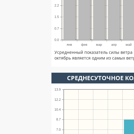
2.2
1.5
0.7
0.0
янв
фев
мар
апр
май
Усредненный показатель силы ветра 
октябрь является одним из самых вет
СРЕДНЕСУТОЧНОЕ К
13.9
12.2
10.4
8.7
7.0