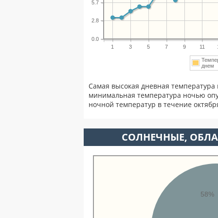
5.7
2.8
0.0
1
3
5
7
9
11
Темпе
дне
Самая высокая дневная температура 
минимальная температура ночью опу
ночной температур в течение октябр
CОЛНЕЧНЫЕ, ОБЛА
58%