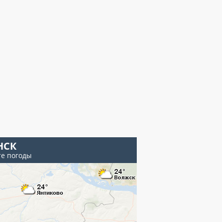
НСК
те погоды