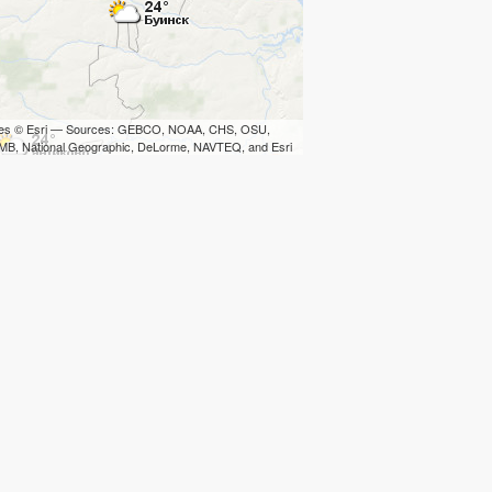
iles © Esri — Sources: GEBCO, NOAA, CHS, OSU,
B, National Geographic, DeLorme, NAVTEQ, and Esri