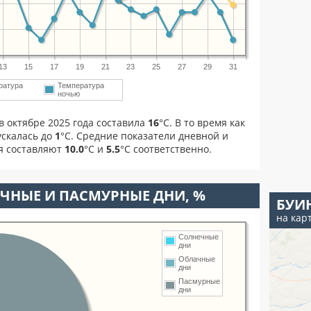
13
15
17
19
21
23
25
27
29
31
ратура
Температура
м
ночью
в октябре 2025 года составила
16
°С. В то время как
скалась до
1
°C. Средние показатели дневной и
я составляют
10.0
°С и
5.5
°С соответственно.
ЧНЫЕ И ПАСМУРНЫЕ ДНИ, %
БУИ
на кар
Солнечные
дни
Облачные
дни
Пасмурные
дни