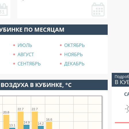
КУБИНКЕ ПО МЕСЯЦАМ
ИЮЛЬ
ОКТЯБРЬ
АВГУСТ
НОЯБРЬ
СЕНТЯБРЬ
ДЕКАБРЬ
Подроб
В КУ
ВОЗДУХА В КУБИНКЕ, °C
С
22.7
22.7
20.8
16.6
14.9
14.2
13.1