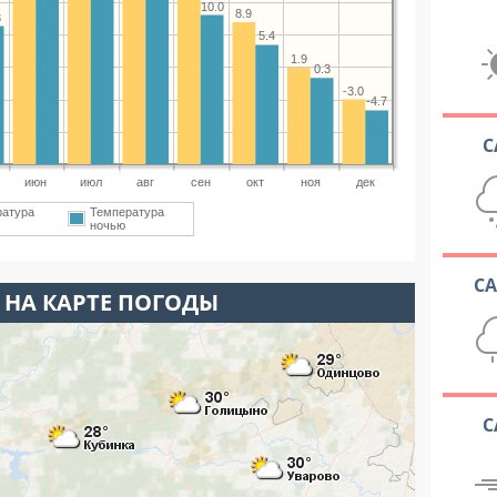
10.0
8.9
3
5.4
1.9
0.3
-3.0
-4.7
С
июн
июл
авг
сен
окт
ноя
дек
ратура
Температура
ночью
С
 НА КАРТЕ ПОГОДЫ
С