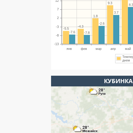
12
9.3
8.
7
3.7
1.8
2
-2.6
-4.3
-3
-5.5
-7.6
-7.8
-8
-13
янв
фев
мар
апр
май
Темпе
днем
КУБИНКА