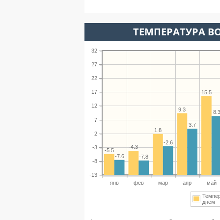
ТЕМПЕРАТУРА ВО
32
27
22
17
15.5
12
9.3
8.
7
3.7
1.8
2
-2.6
-4.3
-3
-5.5
-7.6
-7.8
-8
-13
янв
фев
мар
апр
май
Темпе
днем