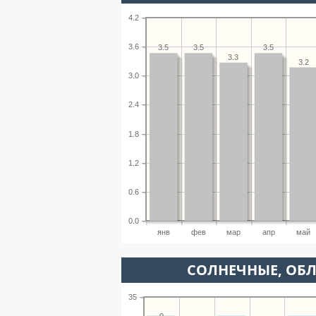
4.2
3.6
3.5
3.5
3.5
3.3
3.2
3.0
2.4
1.8
1.2
0.6
0.0
янв
фев
мар
апр
май
CОЛНЕЧНЫЕ, ОБ
35
0