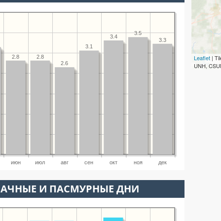
3.5
3.4
3.3
3.1
2.8
2.8
Leaflet
| T
2.6
UNH, CSUM
июн
июл
авг
сен
окт
ноя
дек
ЛАЧНЫЕ И ПАСМУРНЫЕ ДНИ