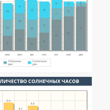
1
6
3
2
8
12
10
10
6
7
10
9
10
11
27
21
19
13
11
9
8
июн
июл
авг
сен
окт
ноя
дек
Облачные
Солнечные
дни
дни
ОЛИЧЕСТВО СОЛНЕЧНЫХ ЧАСОВ
9.4
8.9
8.1