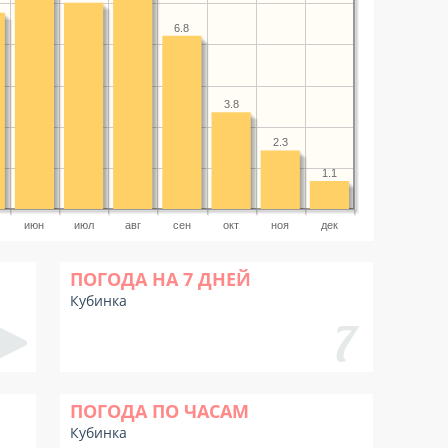
6.8
3.8
2.3
1.1
июн
июл
авг
сен
окт
ноя
дек
ПОГОДА НА 7 ДНЕЙ
Кубинка
ПОГОДА ПО ЧАСАМ
Кубинка