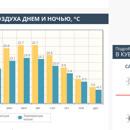
ЗДУХА ДНЕМ И НОЧЬЮ, °C
22.7
22.7
20.8
Подроб
В КУ
16.6
14.9
14.2
13.1
10.0
С
8.9
3
5.4
1.9
0.3
-3.0
-4.7
июн
июл
авг
сен
окт
ноя
дек
ратура
Температура
ночью