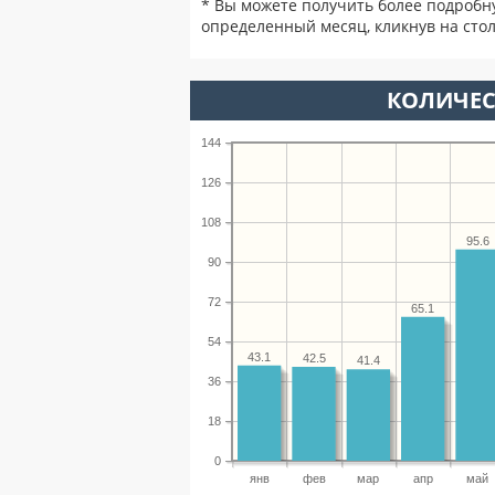
* Вы можете получить более подробн
определенный месяц, кликнув на стол
КОЛИЧЕС
144
126
108
95.6
90
72
65.1
54
43.1
42.5
41.4
36
18
0
янв
фев
мар
апр
май