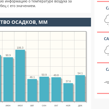
ую информацию о температуре воздуха за
бец с его значением.
С
ТВО ОСАДКОВ, ММ
С
106.3
90.9
С
54.1
50.9
49.8
46.1
37.6
июн
июл
авг
сен
окт
ноя
дек