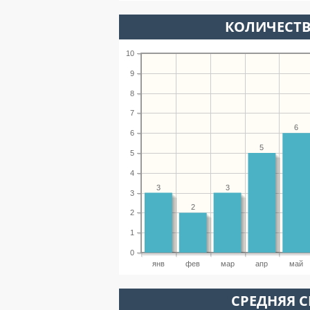
КОЛИЧЕСТВ
10
9
8
7
6
6
5
5
4
3
3
3
2
2
1
0
янв
фев
мар
апр
май
СРЕДНЯЯ С