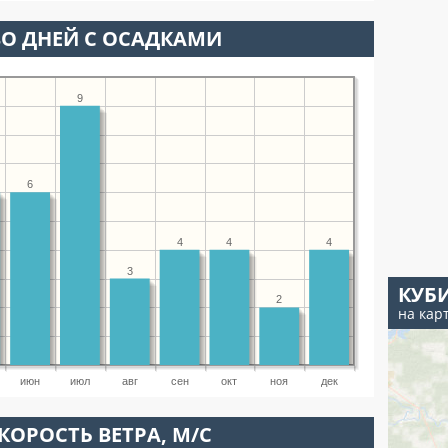
О ДНЕЙ С ОСАДКАМИ
9
6
4
4
4
3
КУБ
2
на кар
июн
июл
авг
сен
окт
ноя
дек
КОРОСТЬ ВЕТРА, М/С