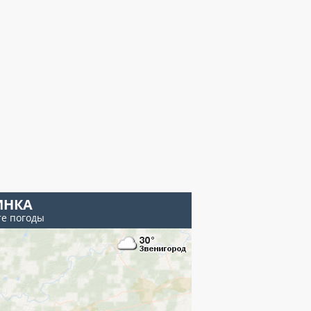
ИНКА
те погоды