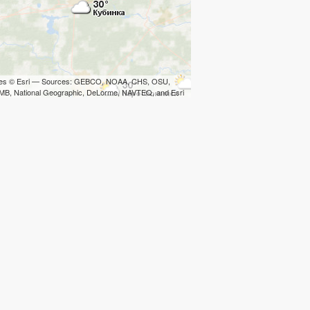
iles © Esri — Sources: GEBCO, NOAA, CHS, OSU,
B, National Geographic, DeLorme, NAVTEQ, and Esri