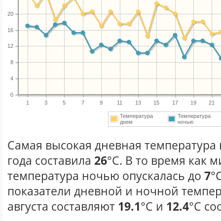
20
16
12
8
4
0
1
3
5
7
9
11
13
15
17
19
21
Температура
Температура
днем
ночью
Самая высокая дневная температура в
года составила
26
°С. В то время как
температура ночью опускалась до
7
°
показатели дневной и ночной темпер
августа составляют
19.1
°С и
12.4
°С со