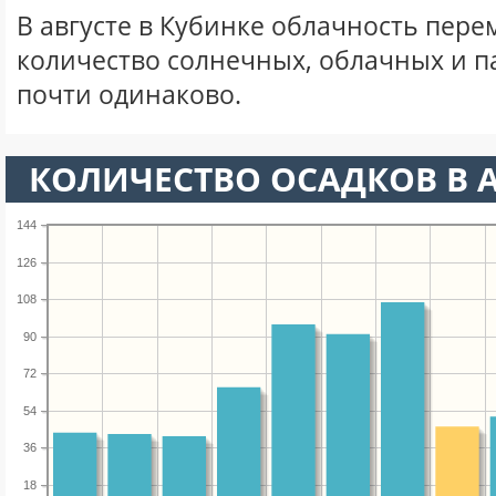
В августе в Кубинке облачность пере
количество солнечных, облачных и 
почти одинаково.
КОЛИЧЕСТВО ОСАДКОВ В А
144
126
108
90
72
54
36
18