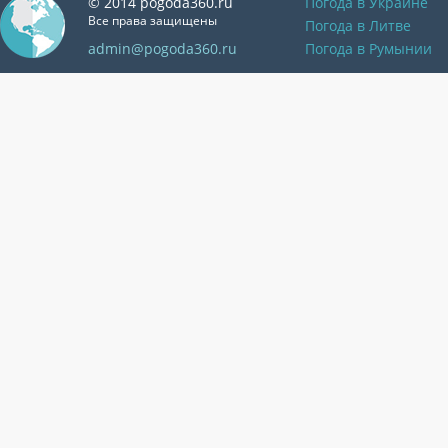
© 2014 pogoda360.ru
Погода в Украине
Все права защищены
Погода в Литве
admin@pogoda360.ru
Погода в Румынии