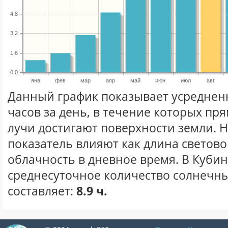
4.8
3.2
1.6
0.0
янв
фев
мар
апр
май
июн
июл
авг
Данный график показывает усреднен
часов за день, в течение которых п
лучи достигают поверхности земли. 
показатель влияют как длина световог
облачность в дневное время. В Куби
среднесуточное количество солнечных
составляет:
8.9 ч.