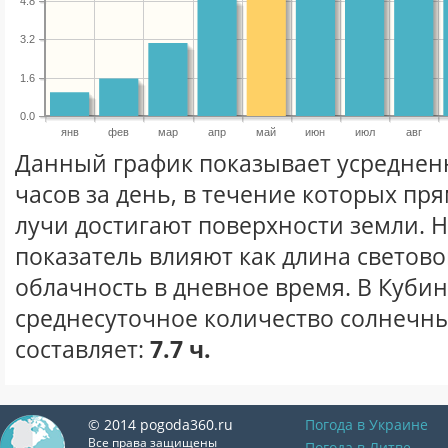
4.8
3.2
1.6
0.0
янв
фев
мар
апр
май
июн
июл
авг
Данный график показывает усреднен
часов за день, в течение которых п
лучи достигают поверхности земли. 
показатель влияют как длина световог
облачность в дневное время. В Куби
среднесуточное количество солнечны
составляет:
7.7 ч.
© 2014 pogoda360.ru
Погода в Украине
Все права защищены
Погода в Литве