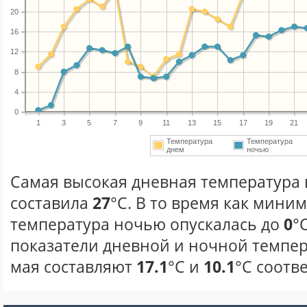
20
16
12
8
4
0
1
3
5
7
9
11
13
15
17
19
21
Температура
Температура
днем
ночью
Самая высокая дневная температура в
составила
27
°С. В то время как мини
температура ночью опускалась до
0
°
показатели дневной и ночной темпер
мая составляют
17.1
°С и
10.1
°С соотв