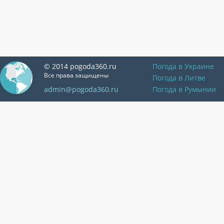
© 2014 pogoda360.ru
Погода в Украине
Все права защищены
Погода в Литве
admin@pogoda360.ru
Погода в Румынии