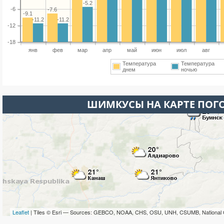
-5.2
-6
-7.6
-9.1
-11.2
-11.2
-12
-18
янв
фев
мар
апр
май
июн
июл
авг
Температура
Температура
днем
ночью
ШИМКУСЫ НА КАРТЕ ПОГ
Leaflet
| Tiles © Esri — Sources: GEBCO, NOAA, CHS, OSU, UNH, CSUMB, National 