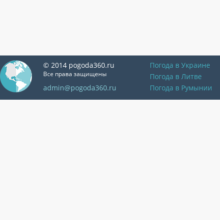
© 2014 pogoda360.ru
Погода в Украине
Все права защищены
Погода в Литве
admin@pogoda360.ru
Погода в Румынии