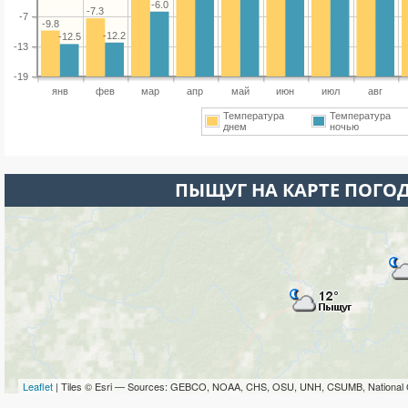
-6.0
-7.3
-7
-9.8
-12.2
-12.5
-13
-19
янв
фев
мар
апр
май
июн
июл
авг
Температура
Температура
днем
ночью
ПЫЩУГ НА КАРТЕ ПОГО
Leaflet
| Tiles © Esri — Sources: GEBCO, NOAA, CHS, OSU, UNH, CSUMB, National 