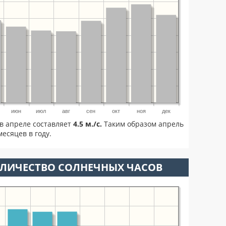
июн
июл
авг
сен
окт
ноя
дек
в апреле составляет
4.5 м./с.
Таким образом апрель
есяцев в году.
ОЛИЧЕСТВО СОЛНЕЧНЫХ ЧАСОВ