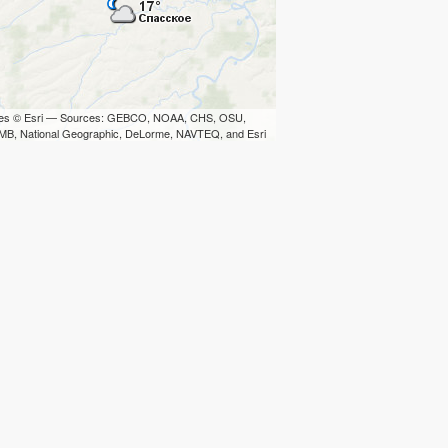
iles © Esri — Sources: GEBCO, NOAA, CHS, OSU,
B, National Geographic, DeLorme, NAVTEQ, and Esri