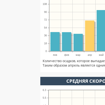
108
90
72
54
36
18
0
янв
фев
мар
апр
май
Количество осадков, которое выпадае
Таким образом апрель является одним
СРЕДНЯЯ СКОРО
6.3
5.5