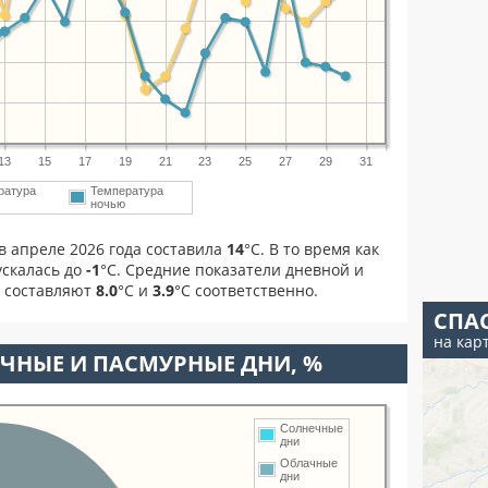
13
15
17
19
21
23
25
27
29
31
ратура
Температура
м
ночью
в апреле 2026 года составила
14
°С. В то время как
скалась до
-1
°C. Средние показатели дневной и
я составляют
8.0
°С и
3.9
°С соответственно.
СПА
на кар
ЧНЫЕ И ПАСМУРНЫЕ ДНИ, %
Солнечные
дни
Облачные
дни