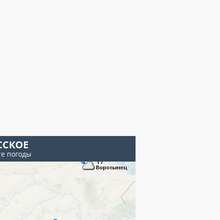
ССКОЕ
те погоды