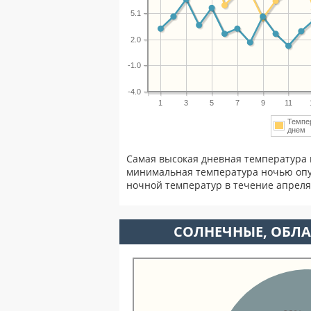
5.1
2.0
-1.0
-4.0
1
3
5
7
9
11
Темпе
дне
Самая высокая дневная температура 
минимальная температура ночью опу
ночной температур в течение апрел
CОЛНЕЧНЫЕ, ОБЛА