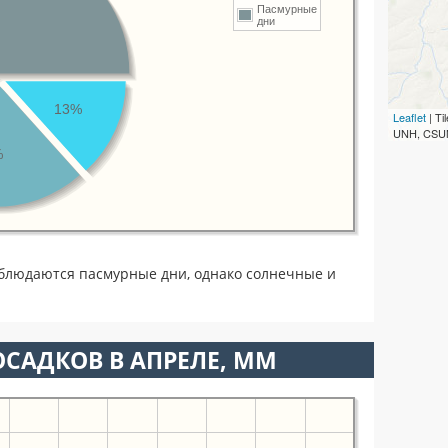
Пасмурные
дни
13%
Leaflet
| T
UNH, CSUM
%
блюдаются пасмурные дни, однако солнечные и
САДКОВ В АПРЕЛЕ, ММ