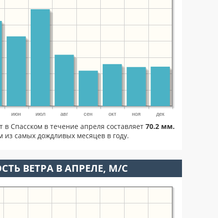
июн
июл
авг
сен
окт
ноя
дек
т в Спасском в течение апреля составляет
70.2 мм.
 из самых дождливых месяцев в году.
СТЬ ВЕТРА В АПРЕЛЕ, М/С