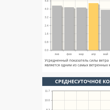
4.8
4.0
3.2
2.4
1.6
0.8
0.0
янв
фев
мар
апр
май
Усредненный показатель силы ветра 
является одним из самых ветренных м
СРЕДНЕСУТОЧНОЕ К
11.7
10.0
8.3